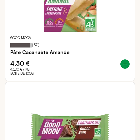
GOOD MOOV
90
100
Notation:
% of
(
57
)
Pâte Cacahuète Amande
4,30 €
43,00 €
/ KG
BOITE DE 100G