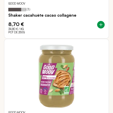
GOOD MOOV
73
100
Notation:
% of
(
3
)
Shaker cacahuète cacao collagène
8,70 €
34,80 €
/ KG
POT DE 250G
GOOD MOOV