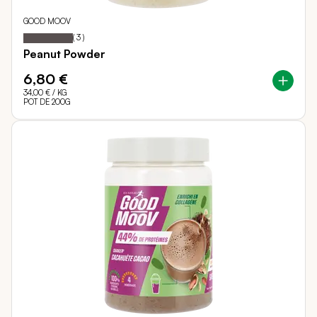
GOOD MOOV
100
100
Notation:
% of
(
3
)
Peanut Powder
6,80 €
34,00 €
/ KG
POT DE 200G