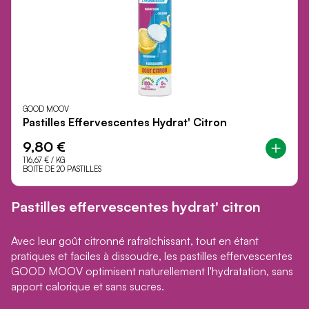
GOOD MOOV
Pastilles Effervescentes Hydrat' Citron
9,80 €
116,67 €
/ KG
BOITE DE 20 PASTILLES
Pastilles effervescentes hydrat' citron
Avec leur goût citronné rafraîchissant, tout en étant
pratiques et faciles à dissoudre, les pastilles effervescentes
GOOD MOOV optimisent naturellement l'hydratation, sans
apport calorique et sans sucres.