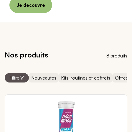
Je découvre
Nos produits
8 produits
Filtre
Nouveautés
Kits, routines et coffrets
Offres 