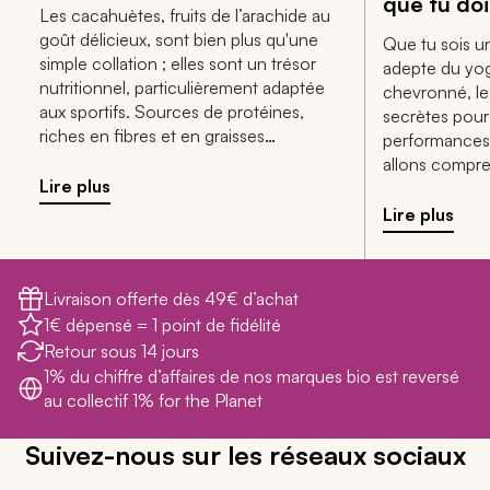
que tu doi
Les cacahuètes, fruits de l’arachide au
goût délicieux, sont bien plus qu'une
Que tu sois u
simple collation ; elles sont un trésor
adepte du yog
nutritionnel, particulièrement adaptée
chevronné, les
aux sportifs. Sources de protéines,
secrètes pour
riches en fibres et en graisses
performances.
insaturées, elles offrent de nombreux
allons compr
avantages pour tous ceux menant une
Lire plus
des protéines, 
vie bien rythmée. Voici pourquoi les
recommandatio
Lire plus
cacahuètes méritent une place de choix
associées.
dans ton alimentation !
Livraison offerte dès 49€ d’achat
1€ dépensé = 1 point de fidélité
Retour sous 14 jours
1% du chiffre d’affaires de nos marques bio est reversé
au collectif 1% for the Planet
Suivez-nous sur les réseaux sociaux