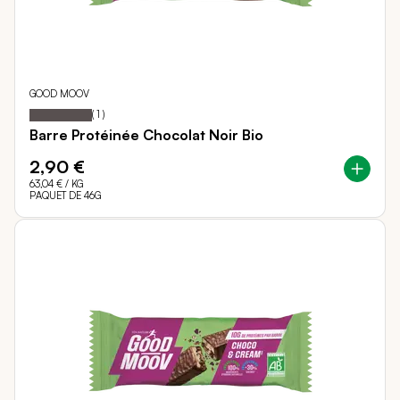
GOOD MOOV
100
100
Notation:
% of
(
1
)
Barre Protéinée Chocolat Noir Bio
2,90 €
63,04 €
/ KG
PAQUET DE 46G