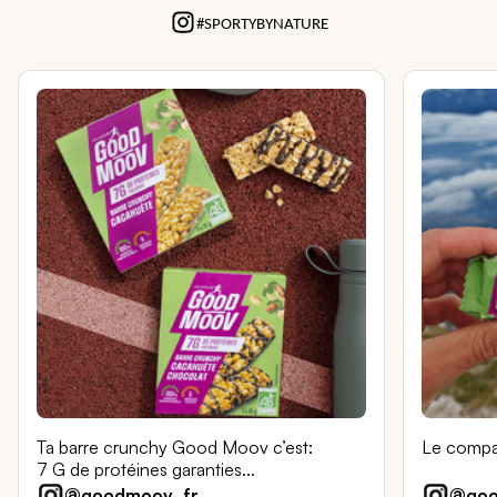
#SPORTYBYNATURE
Ta barre crunchy Good Moov c’est:
Le compag
7 G de protéines garanties...
@goodmoov_fr
@goo