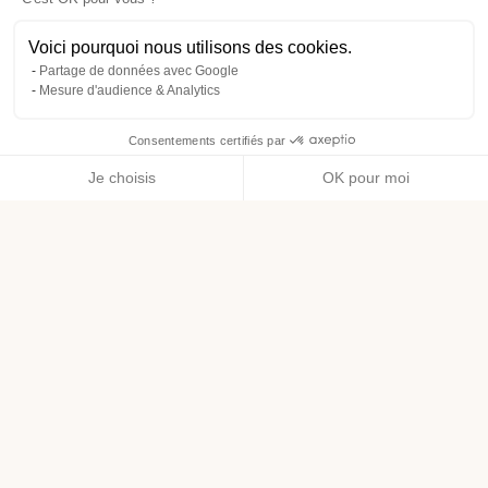
Voici pourquoi nous utilisons des cookies.
Partage de données avec Google
Mesure d'audience & Analytics
Consentements certifiés par
Je choisis
OK pour moi
Axeptio consent
Plateforme de Gestion du Consentement : Personnalisez vos O
Notre plateforme vous permet d'adapter et de gérer vos paramètr
NOS MARQUES
ACCUEIL
GOOD MOOV