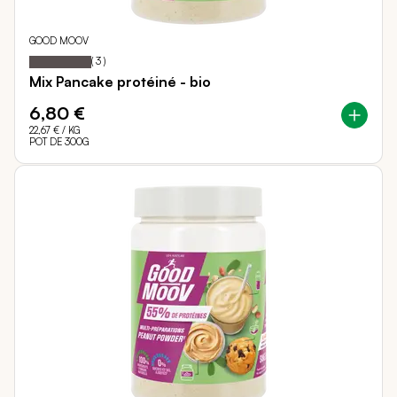
GOOD MOOV
100
100
Notation:
% of
(
3
)
Mix Pancake protéiné - bio
6,80 €
22,67 €
/ KG
POT DE 300G