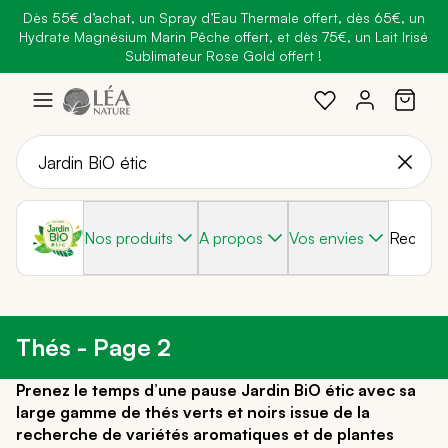
Dès 55€ d’achat, un Spray d’Eau Thermale offert, dès 65€, un
Belle semaine
: Profitez de
-25% + Livraison offerte
dès 30€
Hydrate Magnésium Marin Pêche offert, et dès 75€, un Lait Irisé
BRADERIE :
-40% sur une sélection de produits
d'achat avec le code
BELLEBIO
Sublimateur Rose Gold offert !
Aller
au
contenu
Nos produits
A propos
Vos envies
Recette
Thés - Page 2
Prenez le temps d’une pause Jardin BiO étic avec sa
large gamme de thés verts et noirs issue de la
recherche de variétés aromatiques et de plantes