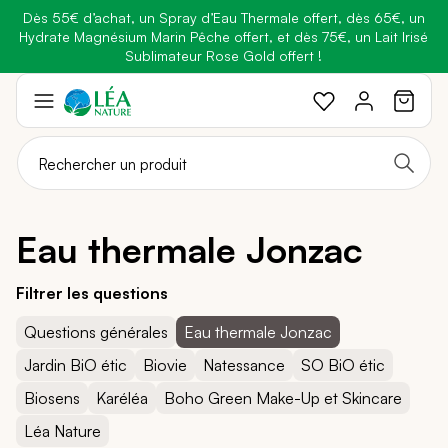
Dès 55€ d’achat, un Spray d’Eau Thermale offert, dès 65€, un
Belle semaine
: Profitez de
-25% + Livraison offerte
dès 30€
Hydrate Magnésium Marin Pêche offert, et dès 75€, un Lait Irisé
BRADERIE :
-40% sur une sélection de produits
d'achat avec le code
BELLEBIO
Sublimateur Rose Gold offert !
Aller
au
contenu
Eau thermale Jonzac
Filtrer les questions
Questions générales
Eau thermale Jonzac
Jardin BiO étic
Biovie
Natessance
SO BiO étic
Biosens
Karéléa
Boho Green Make-Up et Skincare
Léa Nature