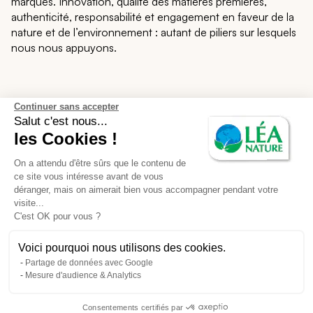
marques. Innovation, qualité des matières premières,
authenticité, responsabilité et engagement en faveur de la
nature et de l’environnement : autant de piliers sur lesquels
nous nous appuyons.
Léa Nature
Continuer sans accepter
Salut c'est nous...
les Cookies !
Notre écosystème
On a attendu d'être sûrs que le contenu de
Nos services
ce site vous intéresse avant de vous
déranger, mais on aimerait bien vous accompagner pendant votre
visite...
Support et contact
C'est OK pour vous ?
Voici pourquoi nous utilisons des cookies.
CGU des avis en ligne
CGV
Partage de données avec Google
Mesure d'audience & Analytics
Mentions légales
Protection de votre vie privée
Consentements certifiés par
Déclaration d'accessibilité