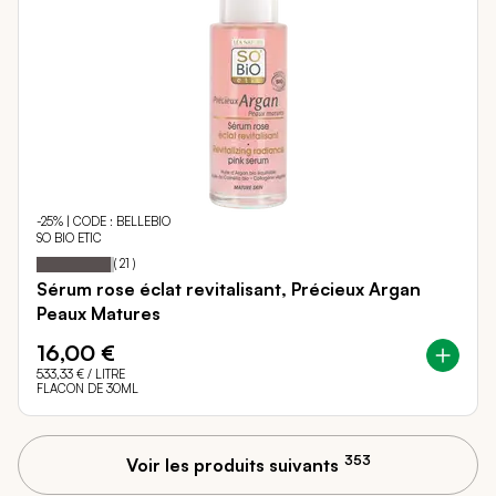
-25% | CODE : BELLEBIO
SO BIO ETIC
96
100
Notation:
% of
(
21
)
Sérum rose éclat revitalisant, Précieux Argan
Peaux Matures
16,00 €
533,33 €
/ LITRE
FLACON DE 30ML
353
Voir les produits suivants