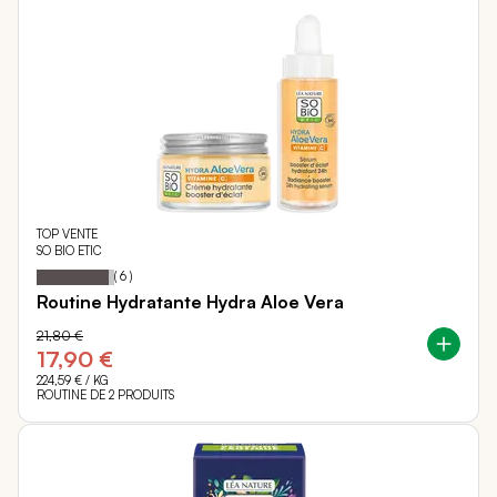
TOP VENTE
SO BIO ETIC
93
100
Notation:
% of
(
6
)
Routine Hydratante Hydra Aloe Vera
21,80 €
17,90 €
224,59 €
/ KG
ROUTINE DE 2 PRODUITS