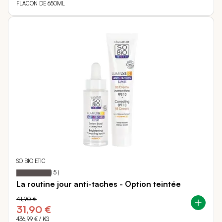
FLACON DE 650ML
SO BIO ETIC
100
100
Notation:
% of
(
5
)
La routine jour anti-taches - Option teintée
41,90 €
31,90 €
436,99 €
/ KG