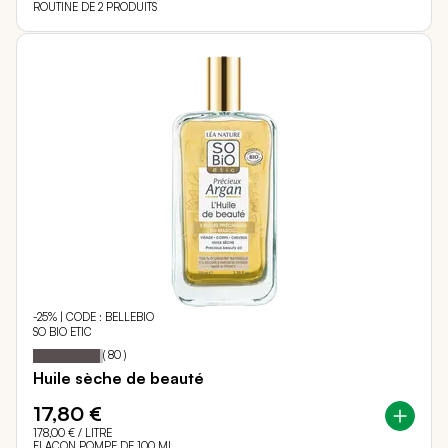
ROUTINE DE 2 PRODUITS
-25% | CODE : BELLEBIO
SO BIO ETIC
96
100
Notation:
% of
(
80
)
Huile sèche de beauté
17,80 €
178,00 €
/ LITRE
FLACON POMPE DE 100 ML