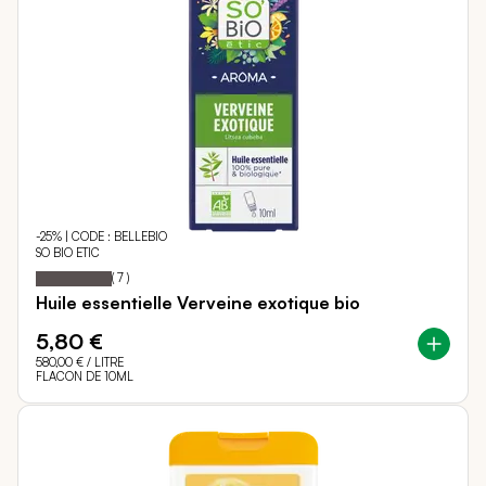
-25% | CODE : BELLEBIO
SO BIO ETIC
100
100
Notation:
% of
(
7
)
Huile essentielle Verveine exotique bio
5,80 €
580,00 €
/ LITRE
FLACON DE 10ML