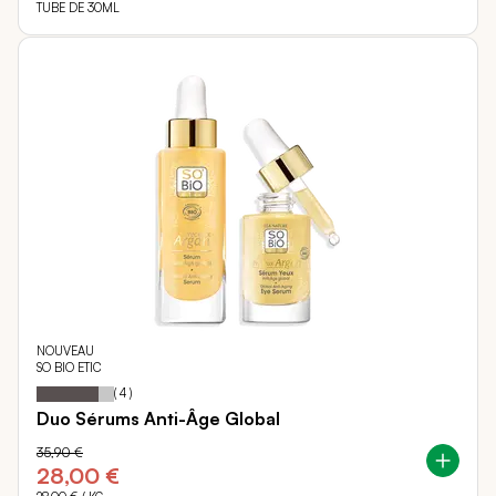
TUBE DE 30ML
NOUVEAU
SO BIO ETIC
80
100
Notation:
% of
(
4
)
Duo Sérums Anti-Âge Global
35,90 €
28,00 €