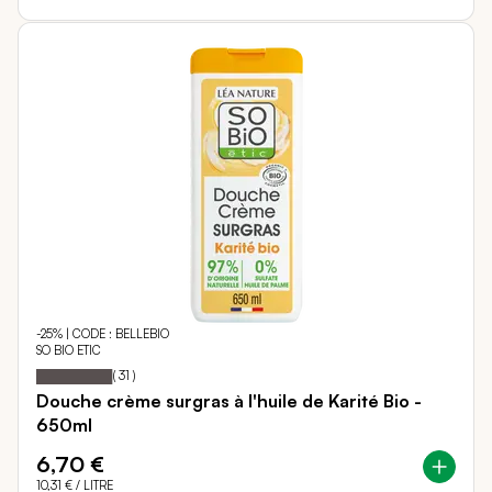
-25% | CODE : BELLEBIO
SO BIO ETIC
99
100
Notation:
% of
(
31
)
Douche crème surgras à l'huile de Karité Bio -
650ml
6,70 €
10,31 €
/ LITRE