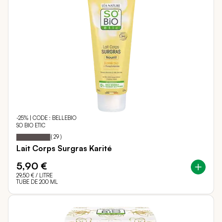
-25% | CODE : BELLEBIO
SO BIO ETIC
97
100
Notation:
% of
(
29
)
Lait Corps Surgras Karité
5,90 €
29,50 €
/ LITRE
TUBE DE 200 ML