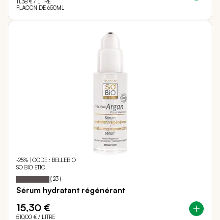
11,38 €
/ LITRE
FLACON DE 650ML
-25% | CODE : BELLEBIO
SO BIO ETIC
96
100
Notation:
% of
(
23
)
Sérum hydratant régénérant
15,30 €
510,00 €
/ LITRE