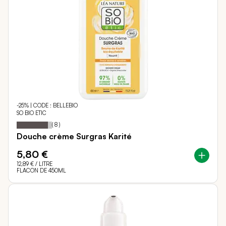
-25% | CODE : BELLEBIO
SO BIO ETIC
88
100
Notation:
% of
(
8
)
Douche crème Surgras Karité
5,80 €
12,89 €
/ LITRE
FLACON DE 450ML