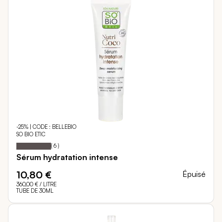
-25% | CODE : BELLEBIO
SO BIO ETIC
100
100
Notation:
% of
(
6
)
Sérum hydratation intense
10,80 €
Épuisé
360,00 €
/ LITRE
TUBE DE 30ML