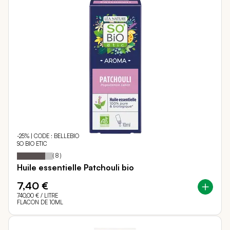
-25% | CODE : BELLEBIO
SO BIO ETIC
78
100
Notation:
% of
(
8
)
Huile essentielle Patchouli bio
7,40 €
740,00 €
/ LITRE
FLACON DE 10ML