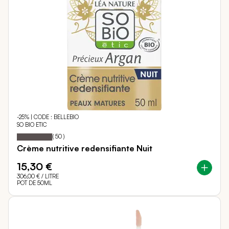
-25% | CODE : BELLEBIO
SO BIO ETIC
99
100
Notation:
% of
(
50
)
Crème nutritive redensifiante Nuit
15,30 €
306,00 €
/ LITRE
POT DE 50ML