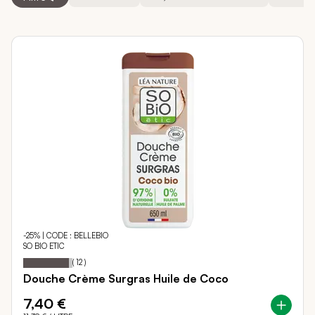
-25% | CODE : BELLEBIO
SO BIO ETIC
93
100
Notation:
% of
(
12
)
Douche Crème Surgras Huile de Coco
7,40 €