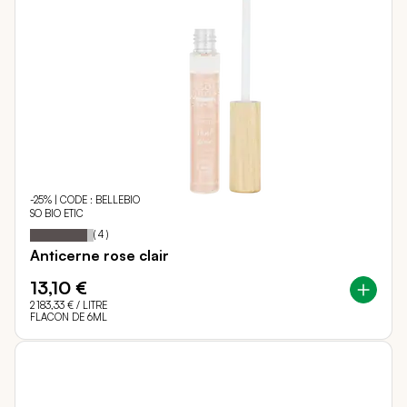
-25% | CODE : BELLEBIO
SO BIO ETIC
90
100
Notation:
% of
(
4
)
Anticerne rose clair
13,10 €
2 183,33 €
/ LITRE
FLACON DE 6ML