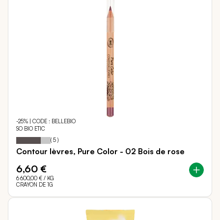
-25% | CODE : BELLEBIO
SO BIO ETIC
72
100
Notation:
% of
(
5
)
Contour lèvres, Pure Color - 02 Bois de rose
6,60 €
6 600,00 €
/ KG
CRAYON DE 1G