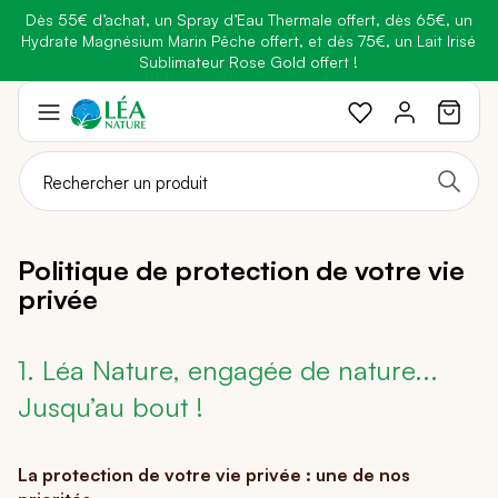
Dès 55€ d’achat, un Spray d’Eau Thermale offert, dès 65€, un
Belle semaine
: Profitez de
-25% + Livraison offerte
dès 30€
Hydrate Magnésium Marin Pêche offert, et dès 75€, un Lait Irisé
BRADERIE :
-40% sur une sélection de produits
d'achat avec le code
BELLEBIO
Sublimateur Rose Gold offert !
Aller
au
contenu
Politique de protection de votre vie
privée
1. Léa Nature, engagée de nature...
Jusqu’au bout !
La protection de votre vie privée : une de nos