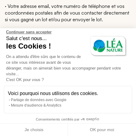
· Votre adresse email, votre numéro de téléphone et vos
coordonnées postales afin de vous contacter directement
si vous gagné un lot et/ou pour envoyer le lot.
Continuer sans accepter
Salut c'est nous...
Base légale
les Cookies !
Le traitement de vos données est appliqué uniquement
On a attendu d'être sûrs que le contenu de
lorsque vous avez donné votre consentement à participer
ce site vous intéresse avant de vous
au Jeu ou Concours. Également, nous utilisons vos
déranger, mais on aimerait bien vous accompagner pendant votre
données dans le cadre de l’organisation et de la gestion du
visite...
Jeu ou du Concours sur la base de l’exécution du contrat
C'est OK pour vous ?
(les conditions de participation au Jeu ou au Concours,
pour la gestion des remboursements des frais de
Voici pourquoi nous utilisons des cookies.
connexion à Internet et/ou des frais d’affranchissements
Partage de données avec Google
des participants aux Jeux et/ou Concours.
Mesure d'audience & Analytics
Consentements certifiés par
Délai de conservation
Je choisis
OK pour moi