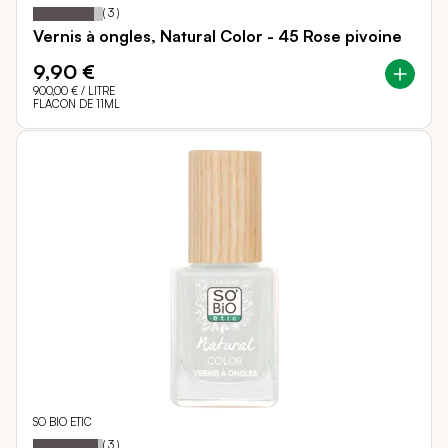
87
100
Notation:
% of
(
3
)
Vernis à ongles, Natural Color - 45 Rose pivoine
9,90 €
900,00 €
/ LITRE
FLACON DE 11ML
SO BIO ETIC
93
100
Notation:
% of
(
3
)