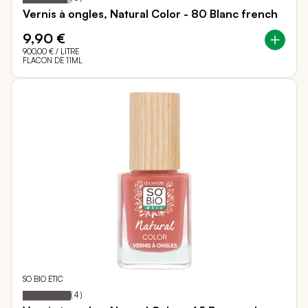
Vernis à ongles, Natural Color - 80 Blanc french
9,90 €
900,00 €
/ LITRE
FLACON DE 11ML
SO BIO ETIC
100
100
Notation:
% of
(
4
)