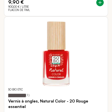
9,90 €
900,00 €
/ LITRE
FLACON DE 11ML
SO BIO ETIC
100
100
Notation:
% of
(
1
)
Vernis à ongles, Natural Color - 20 Rouge
essentiel