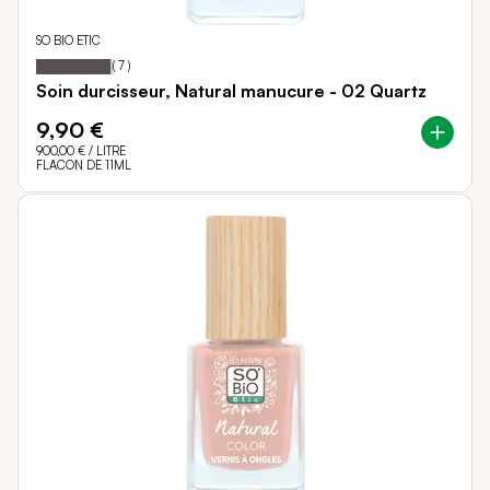
SO BIO ETIC
97
100
Notation:
% of
(
7
)
Soin durcisseur, Natural manucure - 02 Quartz
9,90 €
900,00 €
/ LITRE
FLACON DE 11ML