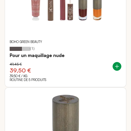
BOHO GREEN BEAUTY
60
100
Notation:
% of
(
1
)
Pour un maquillage nude
49,45 €
39,50 €
39,50 €
/ KG
ROUTINE DE 5 PRODUITS