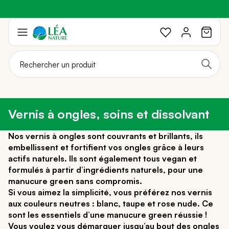
Profitez de -20%
Braderie :
-40%
sur une sélection avec le code :
sur une sélection de produits
SOLEIL20
Aller
au
contenu
Vernis à ongles, soins et dissolvant
Nos vernis à ongles sont couvrants et brillants, ils
embellissent et fortifient vos ongles grâce à leurs
actifs naturels. Ils sont également tous vegan et
formulés à partir d’ingrédients naturels, pour une
manucure green sans compromis.
Si vous aimez la simplicité, vous préférez nos vernis
aux couleurs neutres : blanc, taupe et rose nude. Ce
sont les essentiels d’une manucure green réussie !
Vous voulez vous démarquer jusqu’au bout des ongles