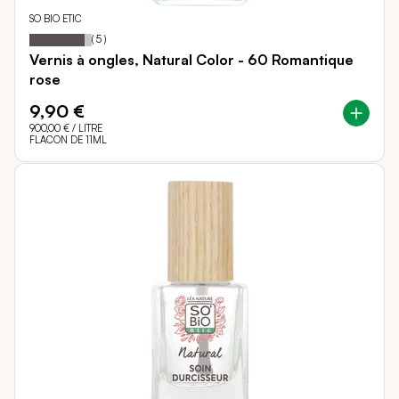
SO BIO ETIC
88
100
Notation:
% of
(
5
)
Vernis à ongles, Natural Color - 60 Romantique
rose
9,90 €
900,00 €
/ LITRE
FLACON DE 11ML