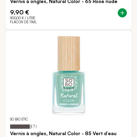
Vernis à ongles, Natural Color - 65 Rose nude
9,90 €
900,00 €
/ LITRE
FLACON DE 11ML
SO BIO ETIC
91
100
Notation:
% of
(
7
)
Vernis à ongles, Natural Color - 85 Vert d’eau