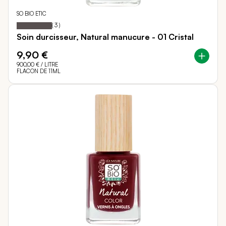
SO BIO ETIC
100
100
Notation:
% of
(
3
)
Soin durcisseur, Natural manucure - 01 Cristal
9,90 €
900,00 €
/ LITRE
FLACON DE 11ML