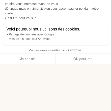
ce site vous intéresse avant de vous
déranger, mais on aimerait bien vous accompagner pendant votre
visite...
C'est OK pour vous ?
Voici pourquoi nous utilisons des cookies.
Partage de données avec Google
Mesure d'audience & Analytics
Consentements certifiés par
Je choisis
OK pour moi
Axeptio consent
Plateforme de Gestion du Consentement : Personnalisez vos O
Notre plateforme vous permet d'adapter et de gérer vos paramètr
Livraison offerte dès 49€ d’achat
1€ dépensé = 1 point de fidélité
Retour sous 14 jours
1% du chiffre d’affaires de nos marques bio est reversé