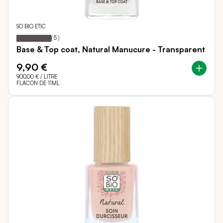
SO BIO ETIC
100
100
Notation:
% of
(
5
)
Base & Top coat, Natural Manucure - Transparent
9,90 €
900,00 €
/ LITRE
FLACON DE 11ML