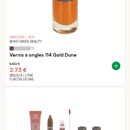
BRADERIE | -40%
BOHO GREEN BEAUTY
20
100
Notation:
% of
(
1
)
Vernis à ongles 114 Gold Dune
6,50 €
2,73 €
455,00 €
/ LITRE
FLACON DE 6ML