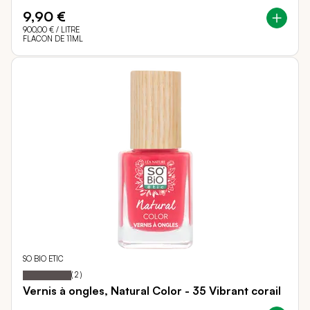
9,90 €
900,00 €
/ LITRE
FLACON DE 11ML
SO BIO ETIC
100
100
Notation:
% of
(
2
)
Vernis à ongles, Natural Color - 35 Vibrant corail