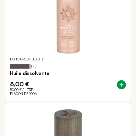
BOHO GREEN BEAUTY
91
100
Notation:
% of
(
7
)
Huile dissolvante
8,00 €
80,00 €
/ LITRE
FLACON DE 100ML