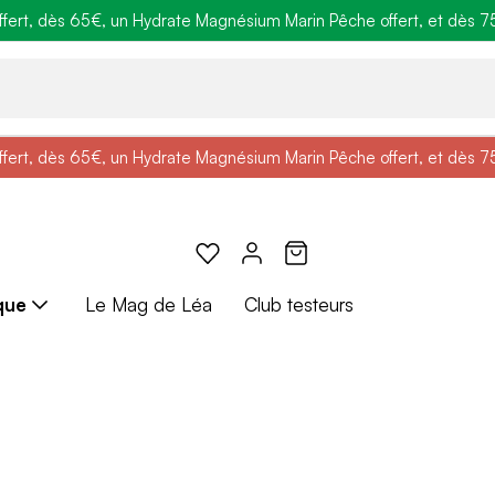
ert, dès 65€, un Hydrate Magnésium Marin Pêche offert, et dès 75€,
e
: Profitez de
BRADERIE :
-25% + Livraison offerte
-40% sur une sélection de produits
dès 30€ d'achat avec le 
ert, dès 65€, un Hydrate Magnésium Marin Pêche offert, et dès 75€,
e
: Profitez de
Braderie :
-25% + Livraison offerte
-40% sur une sélection de produits
dès 30€ d'achat avec le 
que
Le Mag de Léa
Club testeurs