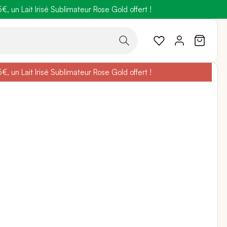
 un Lait Irisé Sublimateur Rose Gold offert !
code
BELLEBIO
 un Lait Irisé Sublimateur Rose Gold offert !
code
BELLEBIO