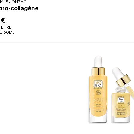
MALE JONZAC
pro-collagène
 €
 LITRE
E 30ML