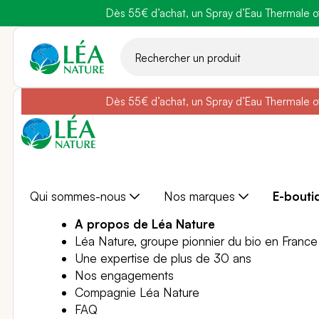
Dès 55€ d’achat, un Spray d’Eau Thermale off
Belle semain
Aller
au
contenu
Dès 55€ d’achat, un Spray d’Eau Thermale off
Belle semain
Qui sommes-nous
Nos marques
E-bouti
A propos de Léa Nature
Léa Nature, groupe pionnier du bio en France
Une expertise de plus de 30 ans
Nos engagements
Compagnie Léa Nature
FAQ