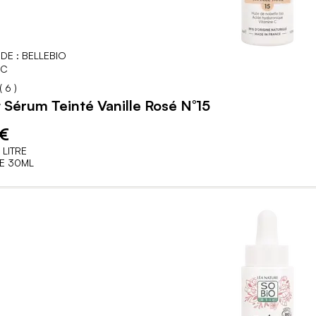
DE : BELLEBIO
IC
40
100
% of
(
6
)
 Sérum Teinté Vanille Rosé N°15
 €
 LITRE
E 30ML