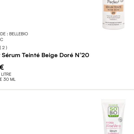
DE : BELLEBIO
IC
20
100
% of
(
2
)
t Sérum Teinté Beige Doré N°20
 €
 LITRE
E 30 ML