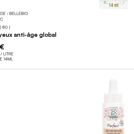
DE : BELLEBIO
IC
89
100
% of
(
80
)
eux anti-âge global
 €
/ LITRE
E 14ML