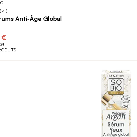
IC
80
100
% of
(
4
)
rums Anti-Âge Global
 €
KG
PRODUITS