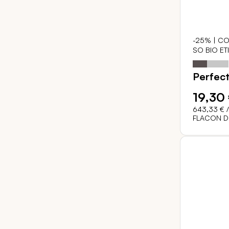
-25% | CO
SO BIO ET
Notation:
Perfect
19,30
643,33 €
/
FLACON D