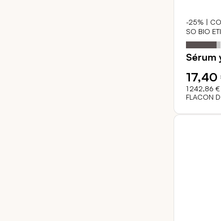
-25% | CO
SO BIO ET
Notation:
Sérum y
17,40
1 242,86 €
FLACON D