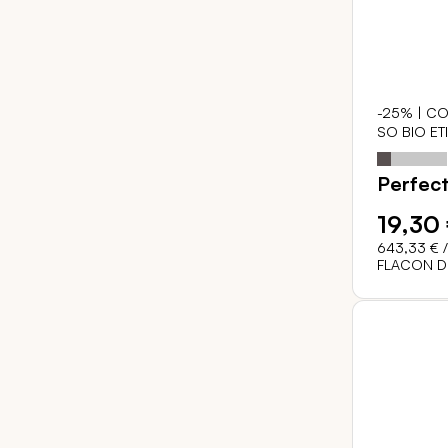
-25% | CO
SO BIO ET
Notation:
Perfec
19,30
643,33 €
/
FLACON D