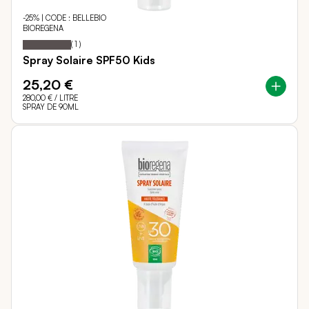
-25% | CODE : BELLEBIO
BIOREGENA
100
100
Notation:
% of
(
1
)
Spray Solaire SPF50 Kids
25,20 €
280,00 €
/ LITRE
SPRAY DE 90ML