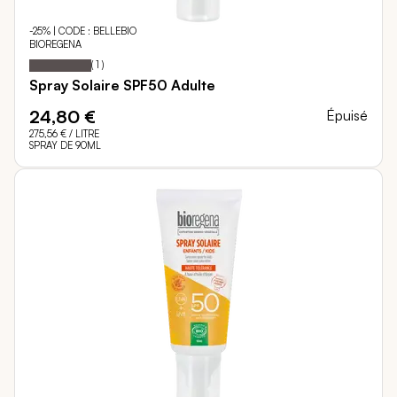
-25% | CODE : BELLEBIO
BIOREGENA
100
100
Notation:
% of
(
1
)
Spray Solaire SPF50 Adulte
24,80 €
Épuisé
275,56 €
/ LITRE
SPRAY DE 90ML