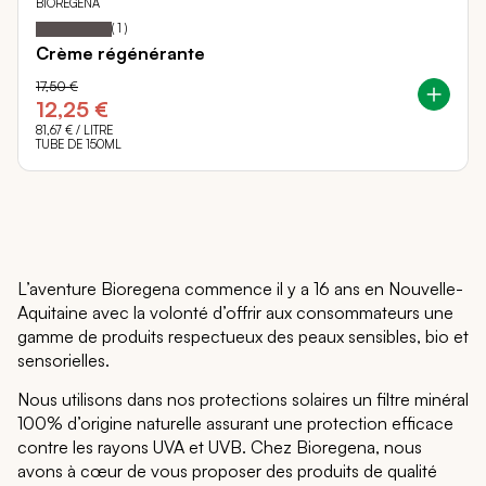
BIOREGENA
100
100
Notation:
% of
(
1
)
Crème régénérante
17,50 €
12,25 €
81,67 €
/ LITRE
TUBE DE 150ML
L’aventure Bioregena commence il y a 16 ans en Nouvelle-
Aquitaine avec la volonté d’offrir aux consommateurs une
gamme de produits respectueux des peaux sensibles, bio et
sensorielles.
Nous utilisons dans nos protections solaires un filtre minéral
100% d’origine naturelle assurant une protection efficace
contre les rayons UVA et UVB. Chez Bioregena, nous
avons à cœur de vous proposer des produits de qualité