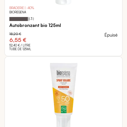
BRADERIE | -40%
BIOREGENA
93
100
Notation:
% of
(
3
)
Autobronzant bio 125ml
18,20 €
Épuisé
6,55 €
52,40 €
/ LITRE
TUBE DE 125ML