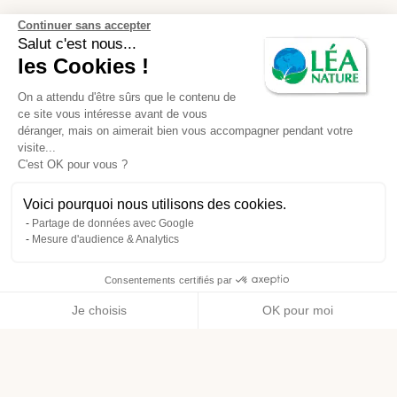
Continuer sans accepter
Salut c'est nous...
les Cookies !
On a attendu d'être sûrs que le contenu de
ce site vous intéresse avant de vous
déranger, mais on aimerait bien vous accompagner pendant votre
visite...
C'est OK pour vous ?
Voici pourquoi nous utilisons des cookies.
Partage de données avec Google
Mesure d'audience & Analytics
Consentements certifiés par
Je choisis
OK pour moi
Axeptio consent
Plateforme de Gestion du Consentement : Personnalisez vos O
Notre plateforme vous permet d'adapter et de gérer vos paramètr