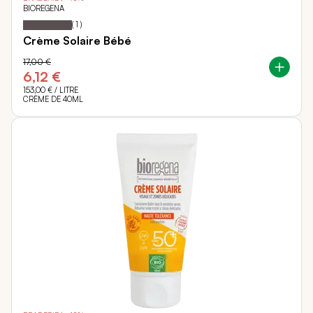
BIOREGENA
100
100
Notation:
% of
(
1
)
Crème Solaire Bébé
17,00 €
6,12 €
153,00 €
/ LITRE
CRÈME DE 40ML