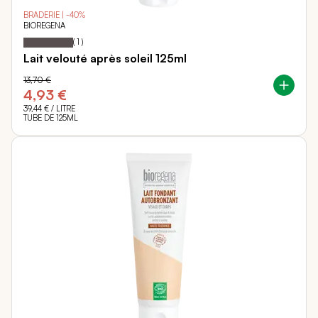
BRADERIE | -40%
BIOREGENA
100
100
Notation:
% of
(
1
)
Lait velouté après soleil 125ml
13,70 €
4,93 €
39,44 €
/ LITRE
TUBE DE 125ML