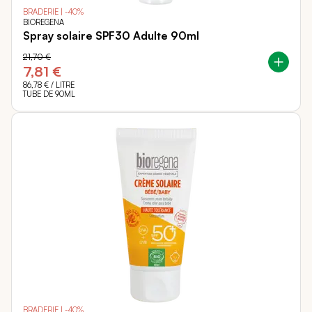
BRADERIE | -40%
BIOREGENA
Spray solaire SPF30 Adulte 90ml
21,70 €
7,81 €
86,78 €
/ LITRE
TUBE DE 90ML
BRADERIE | -40%