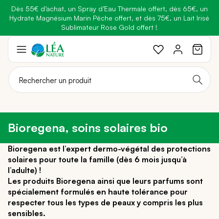
Dès 55€ d’achat, un Spray d’Eau Thermale offert, dès 65€, un
Belle semaine
: Profitez de
-25% + Livraison offerte
dès 30€
Hydrate Magnésium Marin Pêche offert, et dès 75€, un Lait Irisé
BRADERIE :
-40% sur une sélection de produits
d'achat avec le code
BELLEBIO
Sublimateur Rose Gold offert !
Aller
au
contenu
Bioregena, soins solaires bio
Bioregena est l’expert dermo-végétal des protections
solaires pour toute la famille (dès 6 mois jusqu’à
l’adulte) !
Les produits Bioregena ainsi que leurs parfums sont
spécialement formulés en haute tolérance pour
respecter tous les types de peaux y compris les plus
sensibles.