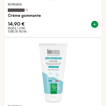
BIOREGENA
100
100
Notation:
% of
(
1
)
Crème gommante
14,90 €
99,33 €
/ LITRE
TUBE DE 150 ML