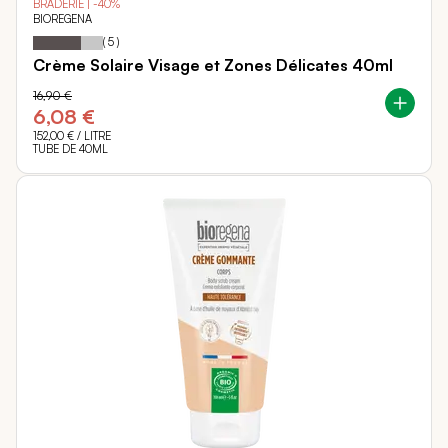
BRADERIE | -40%
BIOREGENA
68
100
Notation:
% of
(
5
)
Crème Solaire Visage et Zones Délicates 40ml
16,90 €
6,08 €
152,00 €
/ LITRE
TUBE DE 40ML