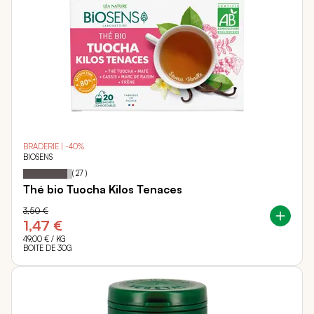
BRADERIE | -40%
BIOSENS
Notation:
90%
(
27
)
Thé bio Tuocha Kilos Tenaces
3,50 €
1,47 €
49,00 €
/ KG
BOITE DE 30G