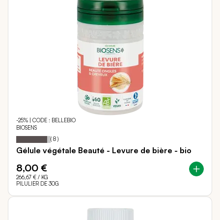
-25% | CODE : BELLEBIO
BIOSENS
Notation:
90%
(
8
)
Gélule végétale Beauté - Levure de bière - bio
8,00 €
266,67 €
/ KG
PILULIER DE 30G