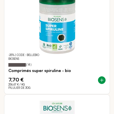
-25% | CODE : BELLEBIO
BIOSENS
Notation:
97%
(
14
)
Comprimés super spiruline - bio
7,70 €
256,67 €
/ KG
PILULIER DE 30G