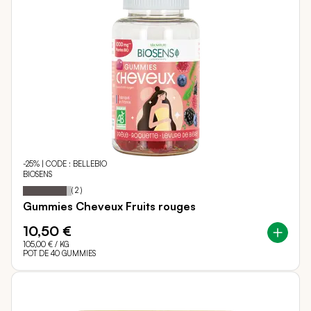
-25% | CODE : BELLEBIO
BIOSENS
Notation:
90%
(
2
)
Gummies Cheveux Fruits rouges
10,50 €
105,00 €
/ KG
POT DE 40 GUMMIES