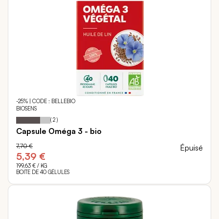
-25% | CODE : BELLEBIO
BIOSENS
70
100
Notation:
% of
(
2
)
Capsule Oméga 3 - bio
7,70 €
Épuisé
5,39 €
199,63 €
/ KG
BOITE DE 40 GÉLULES