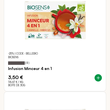
-25% | CODE : BELLEBIO
BIOSENS
95
100
Notation:
% of
(
8
)
Infusion Minceur 4 en 1
3,50 €
116,67 €
/ KG
BOITE DE 30G