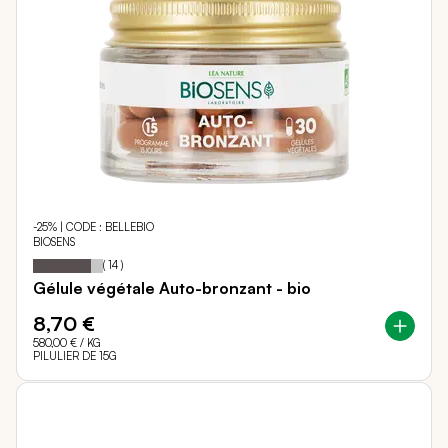
-25% | CODE : BELLEBIO
BIOSENS
83
100
Notation:
% of
(
14
)
Gélule végétale Auto-bronzant - bio
8,70 €
580,00 €
/ KG
PILULIER DE 15G