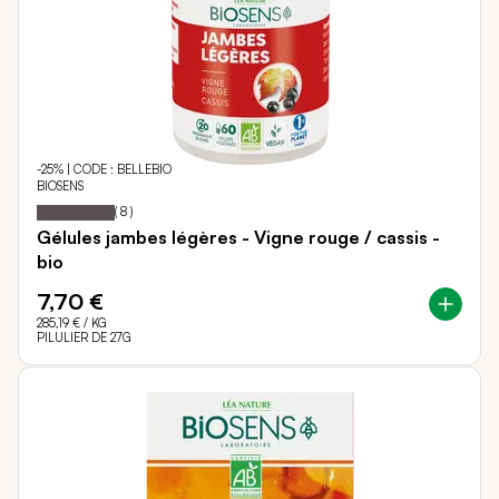
-25% | CODE : BELLEBIO
BIOSENS
Notation:
100%
(
8
)
Gélules jambes légères - Vigne rouge / cassis -
bio
7,70 €
285,19 €
/ KG
PILULIER DE 27G