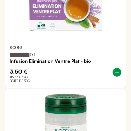
BIOSENS
93
100
Notation:
% of
(
9
)
Infusion Elimination Ventre Plat - bio
3,50 €
116,67 €
/ KG
BOITE DE 30G