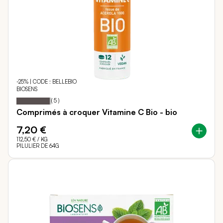
-25% | CODE : BELLEBIO
BIOSENS
96
100
Notation:
% of
(
5
)
Comprimés à croquer Vitamine C Bio - bio
7,20 €
112,50 €
/ KG
PILULIER DE 64G