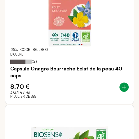
-25% | CODE : BELLEBIO
BIOSENS
Notation:
70%
(
2
)
Capsule Onagre Bourrache Eclat de la peau 40
caps
8,70 €
310,71 €
/ KG
PILULIER DE 28G