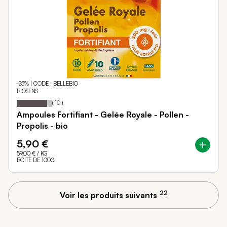
-25% | CODE : BELLEBIO
BIOSENS
Notation:
86%
(
10
)
Ampoules Fortifiant - Gelée Royale - Pollen -
Propolis - bio
5,90 €
59,00 €
/ KG
BOITE DE 100G
22
Voir les produits suivants