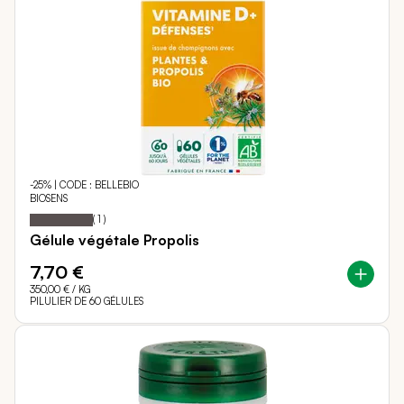
-25% | CODE : BELLEBIO
BIOSENS
Notation:
100%
(
1
)
Gélule végétale Propolis
7,70 €
350,00 €
/ KG
PILULIER DE 60 GÉLULES