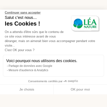
Continuer sans accepter
Salut c'est nous...
les Cookies !
On a attendu d'être sûrs que le contenu de
ce site vous intéresse avant de vous
déranger, mais on aimerait bien vous accompagner pendant votre
visite...
C'est OK pour vous ?
Voici pourquoi nous utilisons des cookies.
Partage de données avec Google
Mesure d'audience & Analytics
Consentements certifiés par
Je choisis
OK pour moi
Axeptio consent
Plateforme de Gestion du Consentement : Personnalisez vos O
Notre plateforme vous permet d'adapter et de gérer vos paramètr