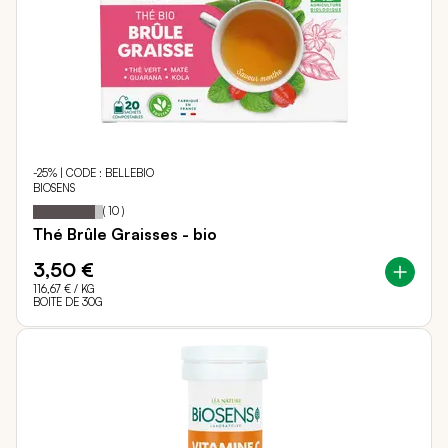
-25% | CODE : BELLEBIO
BIOSENS
88
100
Notation:
% of
(
10
)
Thé Brûle Graisses - bio
3,50 €
116,67 €
/ KG
BOITE DE 30G