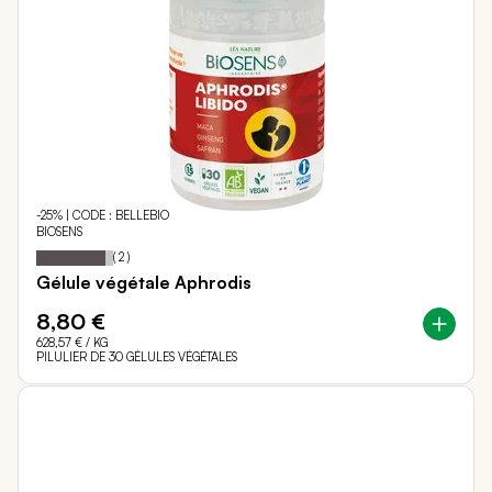
-25% | CODE : BELLEBIO
BIOSENS
90
100
Notation:
% of
(
2
)
Gélule végétale Aphrodis
8,80 €
628,57 €
/ KG
PILULIER DE 30 GÉLULES VÉGÉTALES