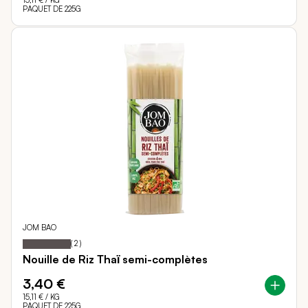
15,11 €
/ KG
PAQUET DE 225G
JOM BAO
100
100
Notation:
% of
(
2
)
Nouille de Riz Thaï semi-complètes
3,40 €
15,11 €
/ KG
PAQUET DE 225G