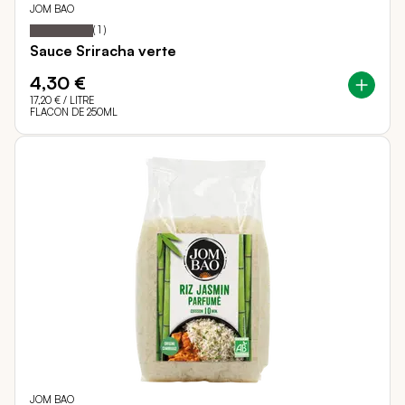
JOM BAO
100
100
Notation:
% of
(
1
)
Sauce Sriracha verte
4,30 €
17,20 €
/ LITRE
FLACON DE 250ML
JOM BAO