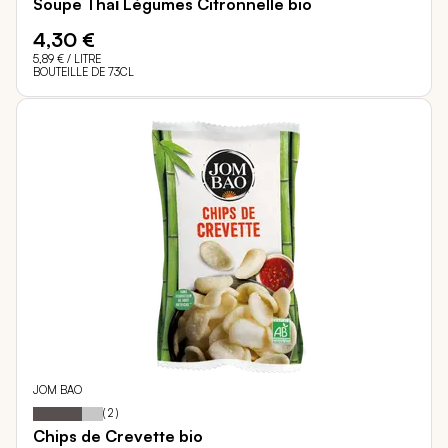
Soupe Thaï Légumes Citronnelle bio
4,30 €
5,89 €
/ LITRE
BOUTEILLE DE 73CL
JOM BAO
70
100
Notation:
% of
(
2
)
Chips de Crevette bio