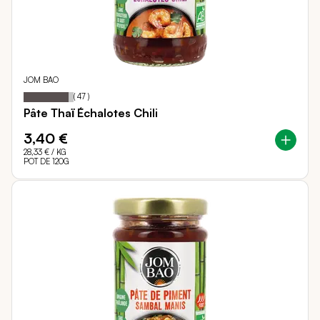
JOM BAO
90
100
Notation:
% of
(
47
)
Pâte Thaï Échalotes Chili
3,40 €
28,33 €
/ KG
POT DE 120G