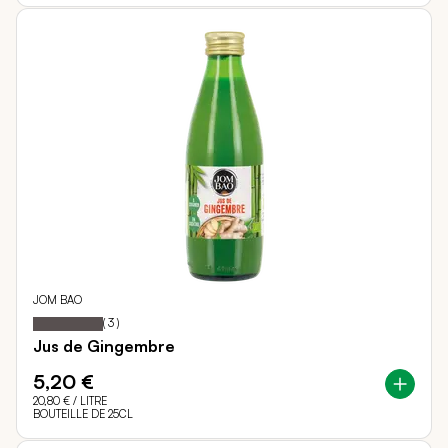
JOM BAO
100
100
Notation:
% of
(
3
)
Jus de Gingembre
5,20 €
20,80 €
/ LITRE
BOUTEILLE DE 25CL