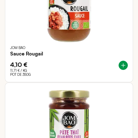
JOM BAO
Sauce Rougail
4,10 €
11,71 €
/ KG
POT DE 350G