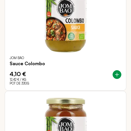
JOM BAO
Sauce Colombo
4,10 €
12,42 €
/ KG
POT DE 330G