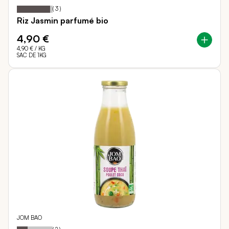
93
100
Notation:
% of
(
3
)
Riz Jasmin parfumé bio
4,90 €
4,90 €
/ KG
SAC DE 1KG
JOM BAO
30
100
Notation:
% of