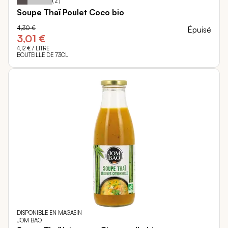
(
2
)
Soupe Thaï Poulet Coco bio
4,30 €
Épuisé
3,01 €
4,12 €
/ LITRE
BOUTEILLE DE 73CL
DISPONIBLE EN MAGASIN
JOM BAO