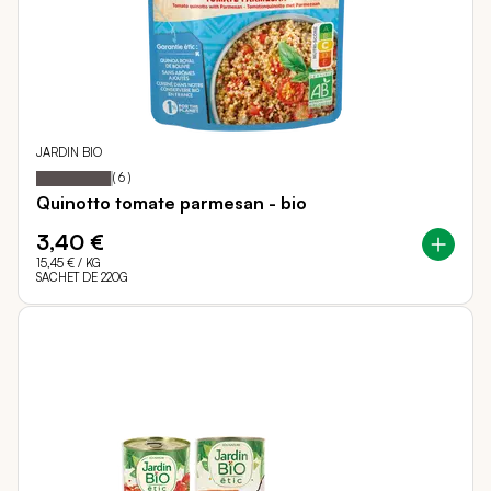
JARDIN BIO
97
100
Notation:
% of
(
6
)
Quinotto tomate parmesan - bio
3,40 €
15,45 €
/ KG
SACHET DE 220G