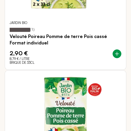
JARDIN BIO
100
100
Notation:
% of
(
1
)
Velouté Poireau Pomme de terre Pois cassé
Format individuel
2,90 €
8,79 €
/ LITRE
BRIQUE DE 33CL