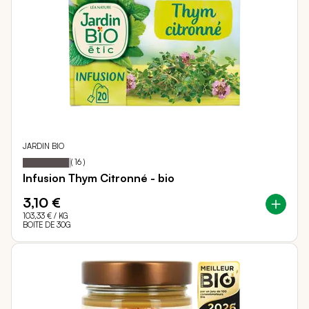
JARDIN BIO
95
100
Notation:
% of
(
16
)
Infusion Thym Citronné - bio
3,10 €
103,33 €
/ KG
BOITE DE 30G