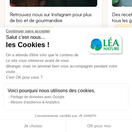
Retrouvez nous sur Instagram pour plus
Des recet
de bio et de gourmandise
tous les g
Rejoi
Continuer sans accepter
Rejoignez-nous
Salut c'est nous...
les Cookies !
@Jard
@jardinbio_etic
On a attendu d'être sûrs que le contenu de
ce site vous intéresse avant de vous
déranger, mais on aimerait bien vous accompagner pendant votre
visite...
C'est OK pour vous ?
Voici pourquoi nous utilisons des cookies.
Partage de données avec Google
Mesure d'audience & Analytics
Consentements certifiés par
Je choisis
OK pour moi