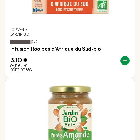
TOP VENTE
JARDIN BIO
90
100
Notation:
% of
(
2
)
Infusion Rooibos d'Afrique du Sud-bio
3,10 €
86,11 €
/ KG
BOITE DE 36G