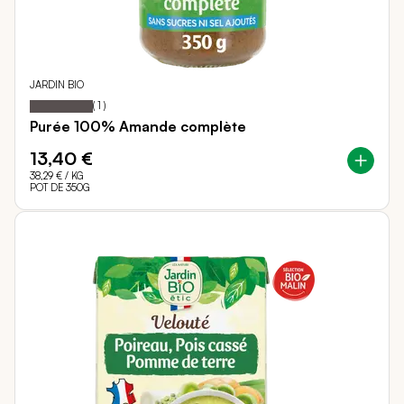
JARDIN BIO
100
100
Notation:
% of
(
1
)
Purée 100% Amande complète
13,40 €
38,29 €
/ KG
POT DE 350G