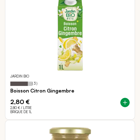
JARDIN BIO
80
100
Notation:
% of
(
3
)
Boisson Citron Gingembre
2,80 €
2,80 €
/ LITRE
BRIQUE DE 1L