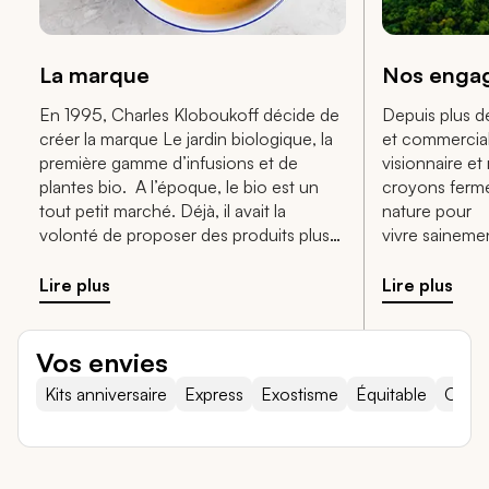
La marque
Nos enga
En 1995, Charles Kloboukoff décide de
Depuis plus d
créer la marque Le jardin biologique, la
et commercial
première gamme d’infusions et de
visionnaire e
plantes bio. A l’époque, le bio est un
croyons ferme
tout petit marché. Déjà, il avait la
nature pour
volonté de proposer des produits plus
vivre saineme
sains, respectueux des consommateurs
l’heure où b
et de la planète.
adoptent le la
Lire plus
Lire plus
mode, nous so
différence en
BiO étic.
Vos envies
Kits anniversaire
Express
Exostisme
Équitable
Origi