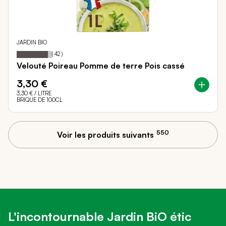
JARDIN BIO
88
100
Notation:
% of
(
42
)
Velouté Poireau Pomme de terre Pois cassé
3,30 €
3,30 €
/ LITRE
BRIQUE DE 100CL
550
Voir les produits suivants
L'incontournable Jardin BiO étic