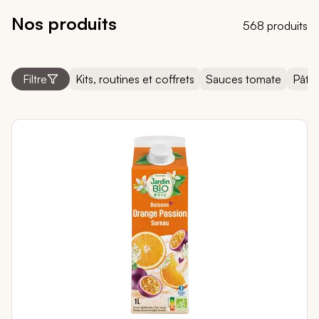
Nos produits
568 produits
Filtre
Kits, routines et coffrets
Sauces tomate
Pâtes