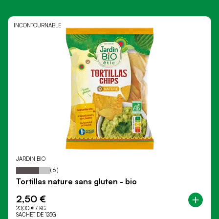
JARDIN BIO
67
100
Notation:
% of
(
6
)
Tortillas nature sans gluten - bio
2,50 €
20,00 €
/ KG
SACHET DE 125G