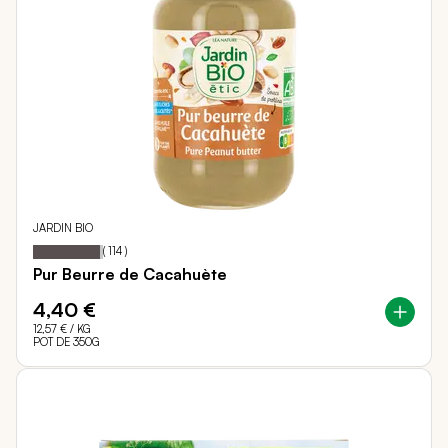
JARDIN BIO
95
100
Notation:
% of
(
114
)
Pur Beurre de Cacahuète
4,40 €
12,57 €
/ KG
POT DE 350G