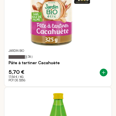
JARDIN BIO
90
100
Notation:
% of
(
36
)
Pâte à tartiner Cacahuète
5,70 €
17,54 €
/ KG
POT DE 325G