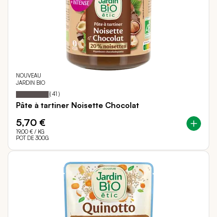
NOUVEAU
JARDIN BIO
96
100
Notation:
% of
(
41
)
Pâte à tartiner Noisette Chocolat
5,70 €
19,00 €
/ KG
POT DE 300G