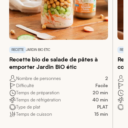
RECETTE
JARDIN BIO ÉTIC
RECE
Recette bio de salade de pâtes à
Rec
emporter Jardin BiO étic
com
Nombre de personnes
2
N
Difficulté
Facile
Di
Temps de préparation
20 min
T
Temps de réfrigération
40 min
T
Type de plat
PLAT
T
Temps de cuisson
15 min