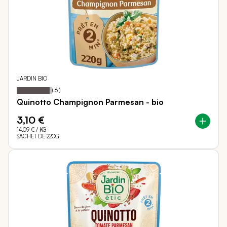
JARDIN BIO
93
100
Notation:
% of
(
6
)
Quinotto Champignon Parmesan - bio
3,10 €
14,09 €
/ KG
SACHET DE 220G