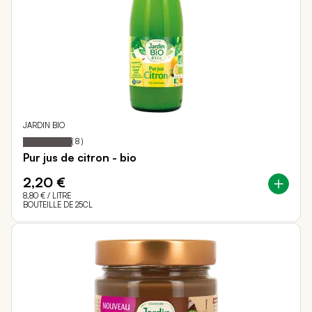
JARDIN BIO
100
100
Notation:
% of
(
8
)
Pur jus de citron - bio
2,20 €
8,80 €
/ LITRE
BOUTEILLE DE 25CL