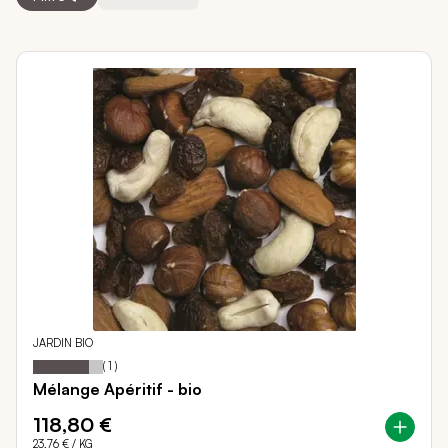
JARDIN BIO
80
100
Notation:
% of
(
1
)
Mélange Apéritif - bio
118,80 €
23,76 €
/ KG