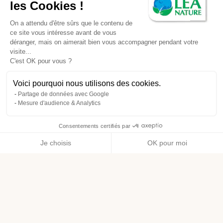
les Cookies !
On a attendu d'être sûrs que le contenu de
ce site vous intéresse avant de vous
déranger, mais on aimerait bien vous accompagner pendant votre
visite...
C'est OK pour vous ?
Voici pourquoi nous utilisons des cookies.
Partage de données avec Google
Mesure d'audience & Analytics
Consentements certifiés par
Je choisis
OK pour moi
Axeptio consent
Plateforme de Gestion du Consentement : Personnalisez vos O
Notre plateforme vous permet d'adapter et de gérer vos paramètr
Livraison offerte dès 49€ d’achat