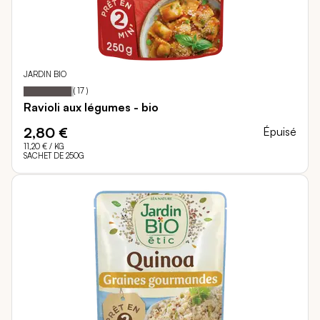
JARDIN BIO
95
100
Notation:
% of
(
17
)
Ravioli aux légumes - bio
2,80 €
Épuisé
11,20 €
/ KG
SACHET DE 250G