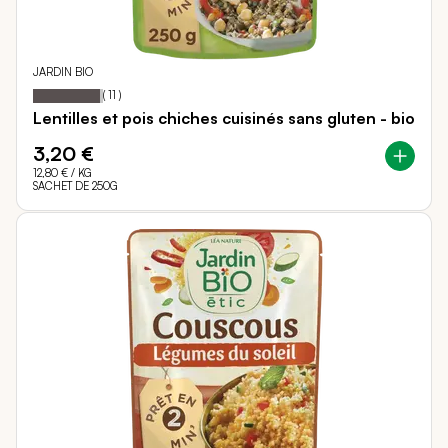
JARDIN BIO
95
100
Notation:
% of
(
11
)
Lentilles et pois chiches cuisinés sans gluten - bio
3,20 €
12,80 €
/ KG
SACHET DE 250G