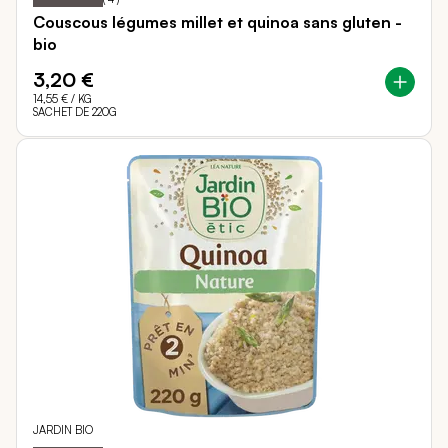
Couscous légumes millet et quinoa sans gluten -
bio
3,20 €
14,55 €
/ KG
SACHET DE 220G
JARDIN BIO
100
100
Notation:
% of