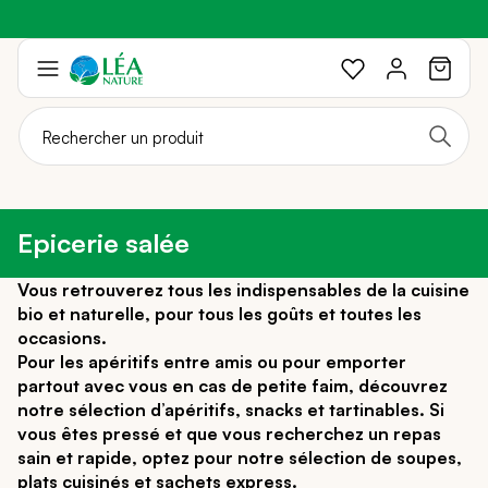
Profitez de -20%
Braderie :
-40%
sur une sélection avec le code :
sur une sélection de produits
SOLEIL20
Aller
au
contenu
Epicerie salée
Vous retrouverez tous les indispensables de la cuisine
bio et naturelle, pour tous les goûts et toutes les
occasions.
Pour les apéritifs entre amis ou pour emporter
partout avec vous en cas de petite faim, découvrez
notre sélection d’apéritifs, snacks et tartinables. Si
vous êtes pressé et que vous recherchez un repas
sain et rapide, optez pour notre sélection de soupes,
plats cuisinés et sachets express.