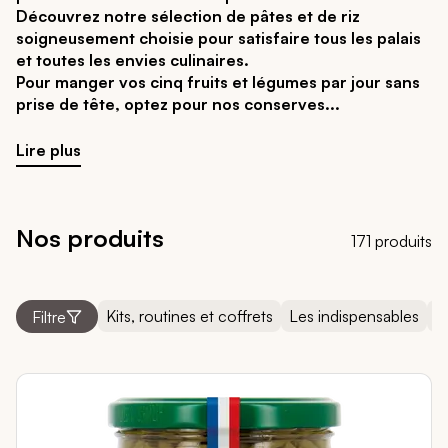
Découvrez notre sélection de pâtes et de riz
soigneusement choisie pour satisfaire tous les palais
et toutes les envies culinaires.
Pour manger vos cinq fruits et légumes par jour sans
prise de tête, optez pour nos conserves
Lire plus
Nos produits
171 produits
Kits, routines et coffrets
Les indispensables
N
Filtre