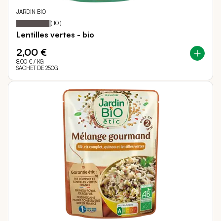
JARDIN BIO
96
100
Notation:
% of
(
10
)
Lentilles vertes - bio
2,00 €
8,00 €
/ KG
SACHET DE 250G