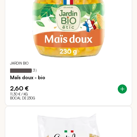
JARDIN BIO
100
100
Notation:
% of
(
3
)
Maïs doux - bio
2,60 €
11,30 €
/ KG
BOCAL DE 230G