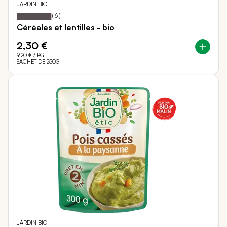
JARDIN BIO
97
100
Notation:
% of
(
6
)
Céréales et lentilles - bio
2,30 €
9,20 €
/ KG
SACHET DE 250G
JARDIN BIO