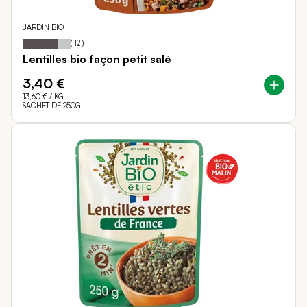
JARDIN BIO
75
100
Notation:
% of
(
12
)
Lentilles bio façon petit salé
3,40 €
13,60 €
/ KG
SACHET DE 250G