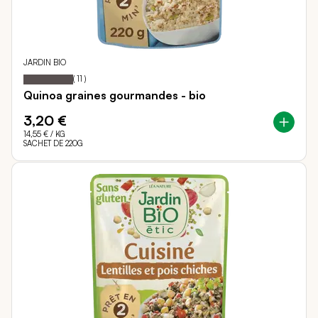
JARDIN BIO
100
100
Notation:
% of
(
11
)
Quinoa graines gourmandes - bio
3,20 €
14,55 €
/ KG
SACHET DE 220G