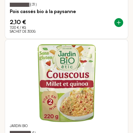
93
100
Notation:
% of
(
31
)
Pois cassés bio à la paysanne
2,10 €
7,00 €
/ KG
SACHET DE 300G
JARDIN BIO
100
100
Notation:
% of
(
4
)