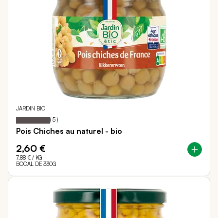
JARDIN BIO
100
100
Notation:
% of
(
5
)
Pois Chiches au naturel - bio
2,60 €
7,88 €
/ KG
BOCAL DE 330G