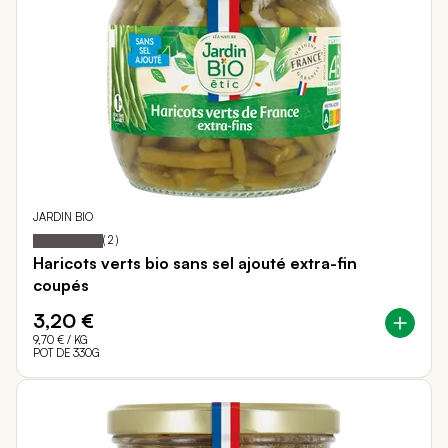
JARDIN BIO
100
100
Notation:
% of
(
2
)
Haricots verts bio sans sel ajouté extra-fin
coupés
3,20 €
9,70 €
/ KG
POT DE 330G