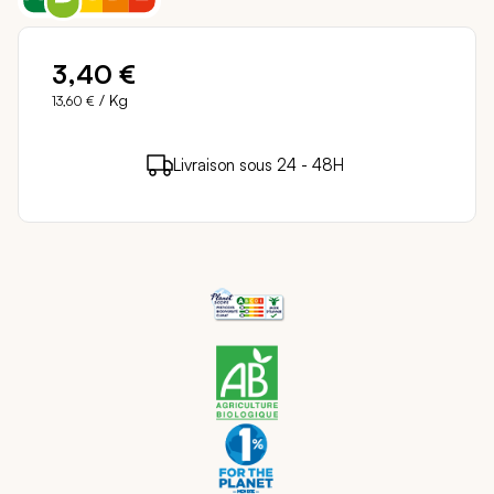
3,40 €
/ Kg
13,60 €
3 points de fidélité (
0,06 €
)
en achetant ce
Livraison sous 24 - 48H
Paiement sécurisé
produit