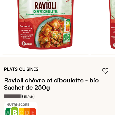
galerie
d’images
Passer
au
PLATS CUISINÉS
début
de
Ravioli chèvre et ciboulette - bio
la
Sachet de 250g
Galerie
d’images
92
100
Notation:
% of
(
)
15
Avis