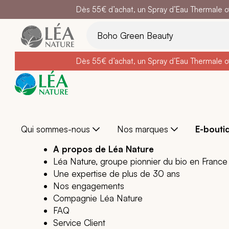
Dès 55€ d’achat, un Spray d’Eau Thermale off
Belle semain
Aller
au
contenu
Dès 55€ d’achat, un Spray d’Eau Thermale off
Belle semain
Qui sommes-nous
Nos marques
E-bouti
A propos de Léa Nature
Léa Nature, groupe pionnier du bio en France
Une expertise de plus de 30 ans
Nos engagements
Compagnie Léa Nature
FAQ
Service Client