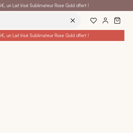
 un Lait Irisé Sublimateur Rose Gold offert !
code
BELLEBIO
 un Lait Irisé Sublimateur Rose Gold offert !
code
BELLEBIO