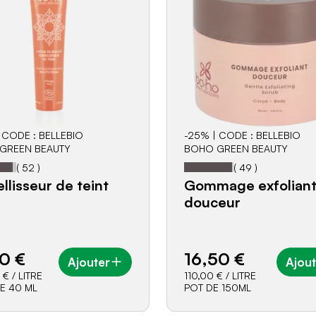
 CODE : BELLEBIO
-25% | CODE : BELLEBIO
GREEN BEAUTY
BOHO GREEN BEAUTY
97
100
on:
93%
Notation:
% of
(
52
)
(
49
)
llisseur de teint
Gommage exfolian
douceur
0 €
16,50 €
Ajouter
Ajout
 €
/ LITRE
110,00 €
/ LITRE
E 40 ML
POT DE 150ML