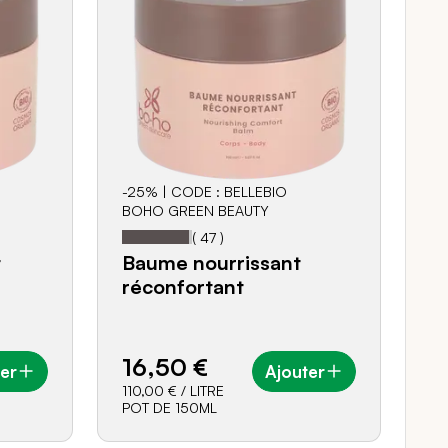
-25% | CODE : BELLEBIO
BOHO GREEN BEAUTY
96
100
Notation:
% of
(
47
)
t
Baume nourrissant
réconfortant
16,50 €
er
Ajouter
110,00 €
/ LITRE
POT DE 150ML