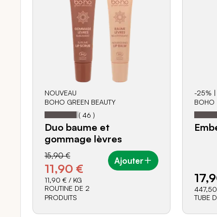
NOUVEAU
-25% |
BOHO GREEN BEAUTY
BOHO 
94
100
Notation:
% of
Notati
(
46
)
Duo baume et
Embe
gommage lèvres
15,90 €
Ajouter
11,90 €
17,9
11,90 €
/ KG
ROUTINE DE 2
447,50
PRODUITS
TUBE D