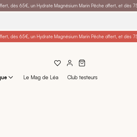
ert, dès 65€, un Hydrate Magnésium Marin Pêche offert, et dès 75€,
e
: Profitez de
BRADERIE :
-25% + Livraison offerte
-40% sur une sélection de produits
dès 30€ d'achat avec le 
ert, dès 65€, un Hydrate Magnésium Marin Pêche offert, et dès 75€,
e
: Profitez de
Braderie :
-25% + Livraison offerte
-40% sur une sélection de produits
dès 30€ d'achat avec le 
que
Le Mag de Léa
Club testeurs