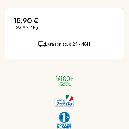
15,90 €
/ Kg
2 890,91 €
15 points de fidélité (
0,30 €
)
en achetant ce
Livraison sous 24 - 48H
Paiement sécurisé
produit