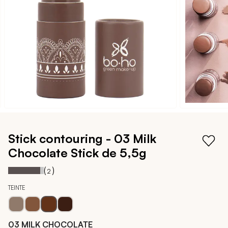
galerie
d’images
Passer
au
Stick contouring - 03 Milk
début
Chocolate
Stick de 5,5g
de
la
Notation:
90%
(
)
2
Galerie
d’images
TEINTE
03 MILK CHOCOLATE