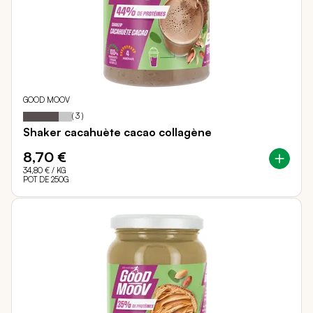
GOOD MOOV
73
100
Notation:
% of
(
3
)
Shaker cacahuète cacao collagène
8,70 €
34,80 €
/ KG
POT DE 250G