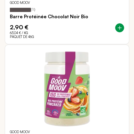
GOOD MOOV
100
100
Notation:
% of
(
1
)
Barre Protéinée Chocolat Noir Bio
2,90 €
63,04 €
/ KG
PAQUET DE 46G
GOOD MOOV