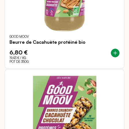
GOOD MOOV
Beurre de Cacahuète protéiné bio
6,80 €
19,43 €
/ KG
POT DE 350G