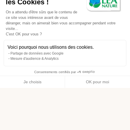
les Cookies !
On a attendu d'être sûrs que le contenu de
ce site vous intéresse avant de vous
déranger, mais on aimerait bien vous accompagner pendant votre
visite...
C'est OK pour vous ?
Voici pourquoi nous utilisons des cookies.
Partage de données avec Google
Mesure d'audience & Analytics
Consentements certifiés par
Je choisis
OK pour moi
Axeptio consent
Plateforme de Gestion du Consentement : Personnalisez vos O
Notre plateforme vous permet d'adapter et de gérer vos paramètr