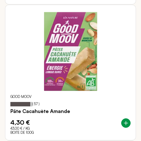
GOOD MOOV
90
100
Notation:
% of
(
57
)
Pâte Cacahuète Amande
4,30 €
43,00 €
/ KG
BOITE DE 100G