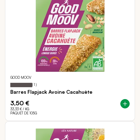
GOOD MOOV
100
100
Notation:
% of
(
1
)
Barres Flapjack Avoine Cacahuète
3,50 €
33,33 €
/ KG
PAQUET DE 105G