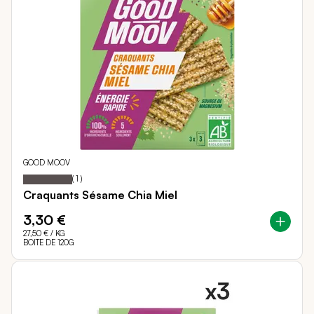
GOOD MOOV
100
100
Notation:
% of
(
1
)
Craquants Sésame Chia Miel
3,30 €
27,50 €
/ KG
BOITE DE 120G