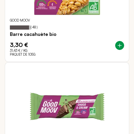
GOOD MOOV
91
100
Notation:
% of
(
48
)
Barre cacahuète bio
3,30 €
31,43 €
/ KG
PAQUET DE 105G