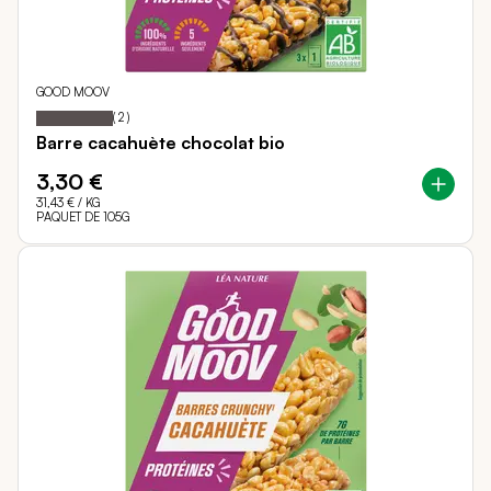
GOOD MOOV
100
100
Notation:
% of
(
2
)
Barre cacahuète chocolat bio
3,30 €
31,43 €
/ KG
PAQUET DE 105G