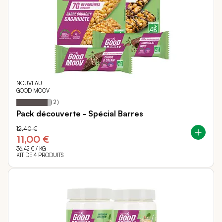
NOUVEAU
GOOD MOOV
90
100
Notation:
% of
(
2
)
Pack découverte - Spécial Barres
12,40 €
11,00 €
36,42 €
/ KG
KIT DE 4 PRODUITS