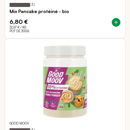
100
100
Notation:
% of
(
3
)
Mix Pancake protéiné - bio
6,80 €
22,67 €
/ KG
POT DE 300G
GOOD MOOV
100
100
Notation:
% of