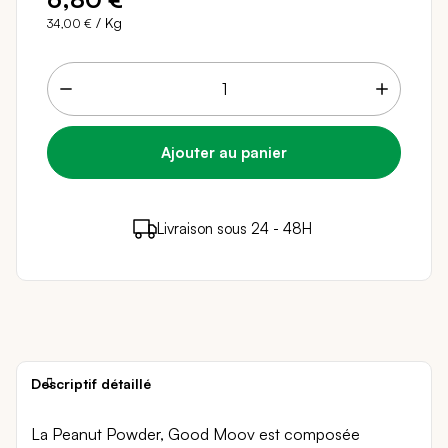
/ Kg
34,00 €
6 points de fidélité (
0,12 €
)
en achetant ce
Livraison sous 24 - 48H
Paiement sécurisé
produit
Descriptif détaillé
La Peanut Powder, Good Moov est composée