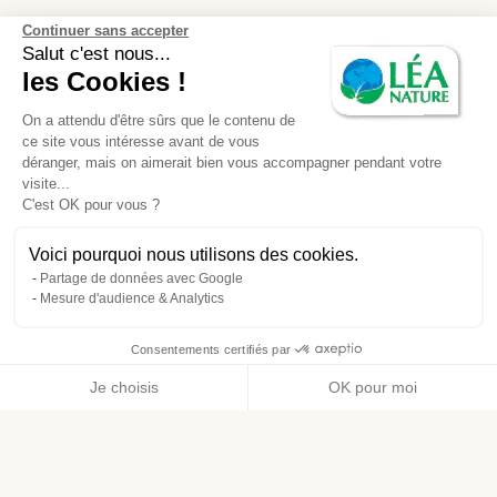
Continuer sans accepter
Salut c'est nous...
les Cookies !
On a attendu d'être sûrs que le contenu de
ce site vous intéresse avant de vous
déranger, mais on aimerait bien vous accompagner pendant votre
visite...
C'est OK pour vous ?
Voici pourquoi nous utilisons des cookies.
Partage de données avec Google
Mesure d'audience & Analytics
Consentements certifiés par
Je choisis
OK pour moi
Axeptio consent
Plateforme de Gestion du Consentement : Personnalisez vos O
Notre plateforme vous permet d'adapter et de gérer vos paramètr