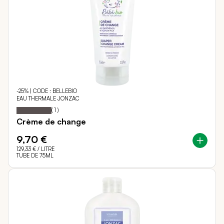
-25% | CODE : BELLEBIO
EAU THERMALE JONZAC
100
100
Notation:
% of
(
1
)
Crème de change
9,70 €
129,33 €
/ LITRE
TUBE DE 75ML