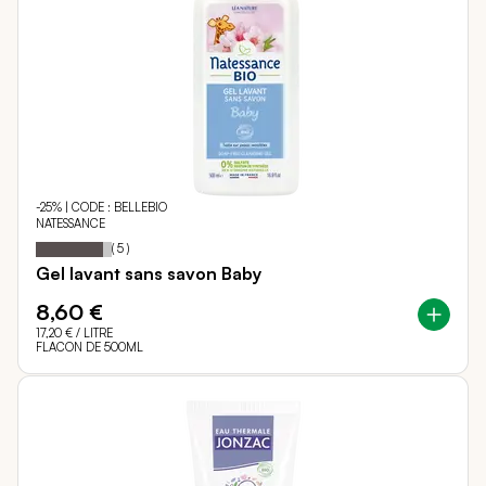
-25% | CODE : BELLEBIO
NATESSANCE
88
100
Notation:
% of
(
5
)
Gel lavant sans savon Baby
8,60 €
17,20 €
/ LITRE
FLACON DE 500ML