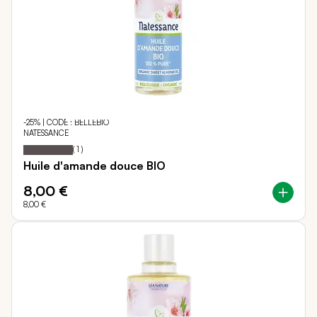
-25% | CODE : BELLEBIO
NATESSANCE
100
100
Notation:
% of
(
1
)
Huile d'amande douce BIO
8,00 €
8,00 €