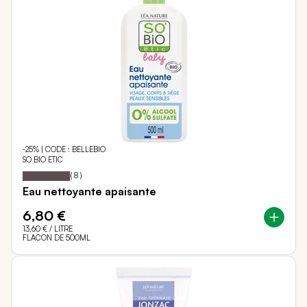
-25% | CODE : BELLEBIO
SO BIO ETIC
98
100
Notation:
% of
(
8
)
Eau nettoyante apaisante
6,80 €
13,60 €
/ LITRE
FLACON DE 500ML