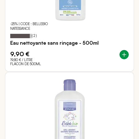
-25% | CODE : BELLEBIO
NATESSANCE
90
100
Notation:
% of
(
2
)
Eau nettoyante sans rinçage - 500ml
9,90 €
19,80 €
/ LITRE
FLACON DE 500ML