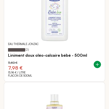
EAU THERMALE JONZAC
100
100
Notation:
% of
(
2
)
Liniment doux oléo-calcaire bébé - 500ml
11,40 €
7,98 €
15,96 €
/ LITRE
FLACON DE 500ML