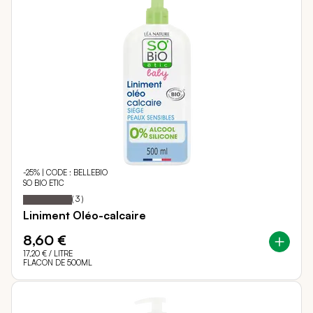
-25% | CODE : BELLEBIO
SO BIO ETIC
100
100
Notation:
% of
(
3
)
Liniment Oléo-calcaire
8,60 €
17,20 €
/ LITRE
FLACON DE 500ML