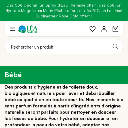
Dès 55€ d’achat, un Spray d’Eau Thermale offert, dès 65€, un
Belle semaine
: Profitez de
-25% + Livraison offerte
dès 30€
Hydrate Magnésium Marin Pêche offert, et dès 75€, un Lait Irisé
BRADERIE :
-40% sur une sélection de produits
d'achat avec le code
BELLEBIO
Sublimateur Rose Gold offert !
Aller
au
contenu
Bébé
Des produits d'hygiène et de toilette doux,
biologiques et naturels pour laver et débarbouiller
bébé au quotidien en toute sécurité. Nos liniments bio
sans parfum formulés à partir d’ingrédients d’origine
naturelle seront parfaits pour nettoyer en douceur
les fesses de bébé. Pour hydrater en douceur et en
profondeur la peau de votre bébé, adoptez nos