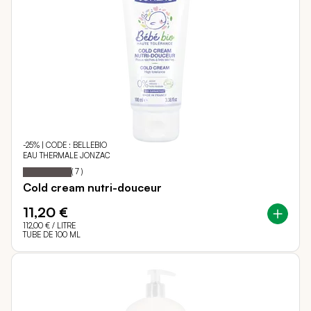
-25% | CODE : BELLEBIO
EAU THERMALE JONZAC
100
100
Notation:
% of
(
7
)
Cold cream nutri-douceur
11,20 €
112,00 €
/ LITRE
TUBE DE 100 ML