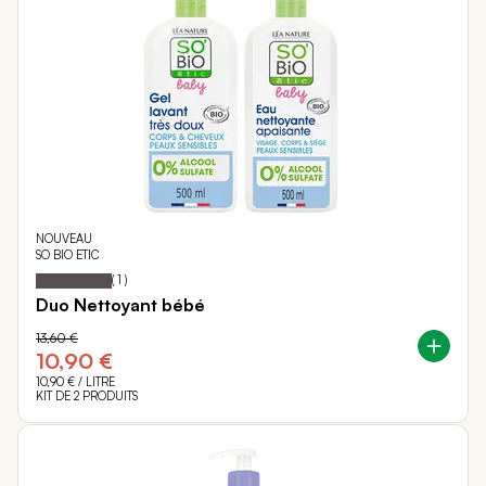
NOUVEAU
SO BIO ETIC
100
100
Notation:
% of
(
1
)
Duo Nettoyant bébé
13,60 €
10,90 €
10,90 €
/ LITRE
KIT DE 2 PRODUITS