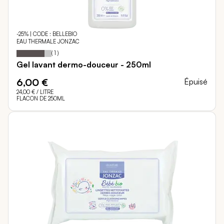
-25% | CODE : BELLEBIO
EAU THERMALE JONZAC
80
100
Notation:
% of
(
1
)
Gel lavant dermo-douceur - 250ml
6,00 €
Épuisé
24,00 €
/ LITRE
FLACON DE 250ML