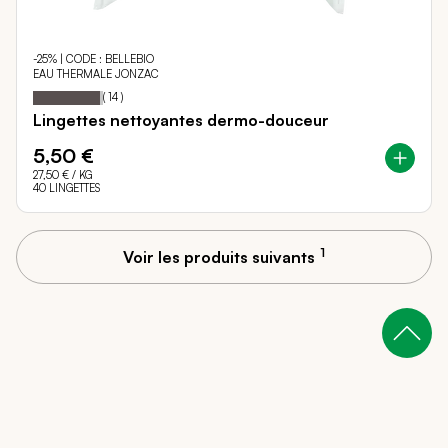
-25% | CODE : BELLEBIO
EAU THERMALE JONZAC
96
100
Notation:
% of
(
14
)
Lingettes nettoyantes dermo-douceur
5,50 €
27,50 €
/ KG
40 LINGETTES
1
Voir les produits suivants