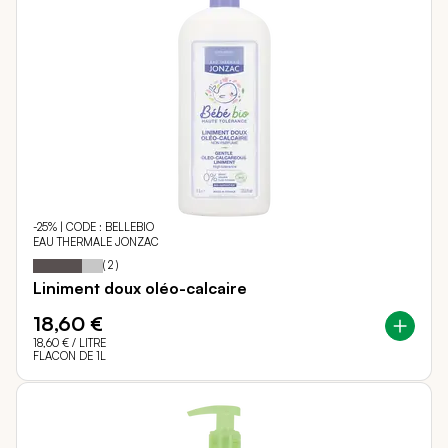
-25% | CODE : BELLEBIO
EAU THERMALE JONZAC
70
100
Notation:
% of
(
2
)
Liniment doux oléo-calcaire
18,60 €
18,60 €
/ LITRE
FLACON DE 1L