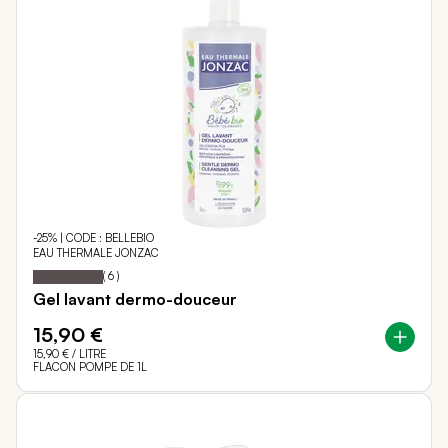
-25% | CODE : BELLEBIO
EAU THERMALE JONZAC
100
100
Notation:
% of
(
6
)
Gel lavant dermo-douceur
15,90 €
15,90 €
/ LITRE
FLACON POMPE DE 1L