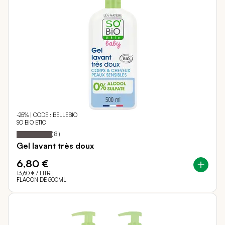
-25% | CODE : BELLEBIO
SO BIO ETIC
100
100
Notation:
% of
(
8
)
Gel lavant très doux
6,80 €
13,60 €
/ LITRE
FLACON DE 500ML