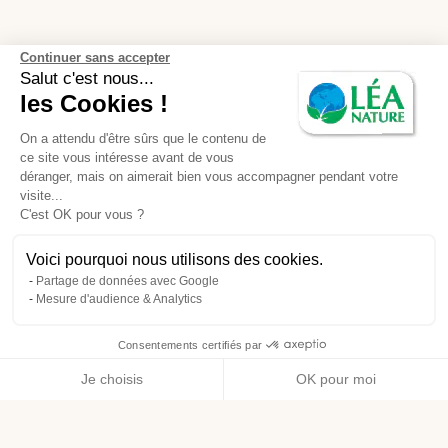
Continuer sans accepter
Salut c'est nous...
les Cookies !
On a attendu d'être sûrs que le contenu de
ce site vous intéresse avant de vous
déranger, mais on aimerait bien vous accompagner pendant votre
visite...
C'est OK pour vous ?
Voici pourquoi nous utilisons des cookies.
Partage de données avec Google
Mesure d'audience & Analytics
Consentements certifiés par
Je choisis
OK pour moi
Axeptio consent
Plateforme de Gestion du Consentement : Personnalisez vos O
Notre plateforme vous permet d'adapter et de gérer vos paramètr