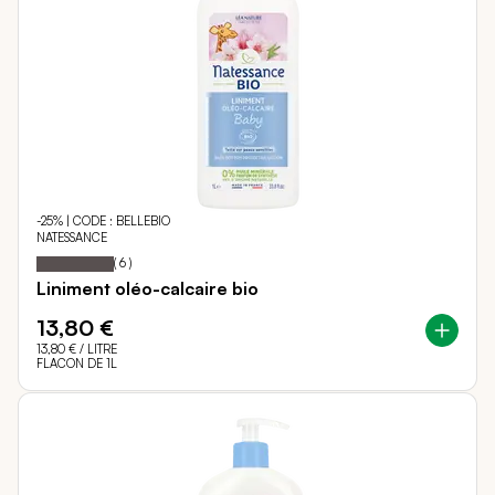
-25% | CODE : BELLEBIO
NATESSANCE
100
100
Notation:
% of
(
6
)
Liniment oléo-calcaire bio
13,80 €
13,80 €
/ LITRE
FLACON DE 1L