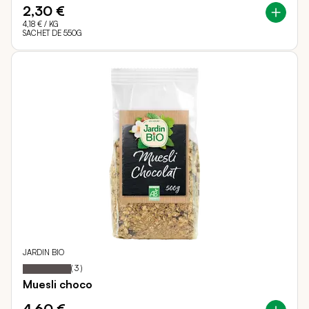
2,30 €
4,18 €
/ KG
SACHET DE 550G
JARDIN BIO
100
100
Notation:
% of
(
3
)
Muesli choco
4,60 €