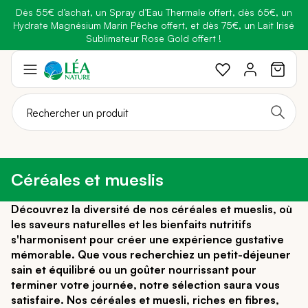
Dès 55€ d’achat, un Spray d’Eau Thermale offert, dès 65€, un
Belle semaine
: Profitez de
-25% + Livraison offerte
dès 30€
Hydrate Magnésium Marin Pêche offert, et dès 75€, un Lait Irisé
BRADERIE :
-40% sur une sélection de produits
d'achat avec le code
BELLEBIO
Sublimateur Rose Gold offert !
Aller
au
contenu
Céréales et mueslis
Découvrez la diversité de nos céréales et mueslis, où
les saveurs naturelles et les bienfaits nutritifs
s'harmonisent pour créer une expérience gustative
mémorable. Que vous recherchiez un petit-déjeuner
sain et équilibré ou un goûter nourrissant pour
terminer votre journée, notre sélection saura vous
satisfaire. Nos céréales et muesli, riches en fibres,