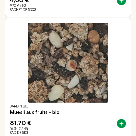
9,20 €
/ KG
SACHET DE 500G
JARDIN BIO
Muesli aux fruits - bio
81,70 €
16,34 €
/ KG
SAC DE 5KG