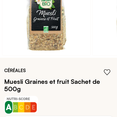
galerie
d’images
Passer
au
CÉRÉALES
début
de
Muesli Graines et fruit
Sachet de
la
500g
Galerie
d’images