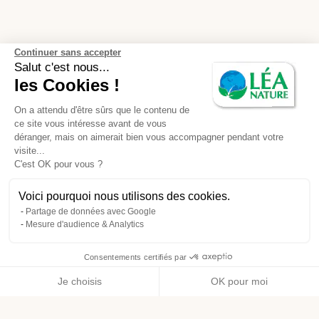
Continuer sans accepter
Salut c'est nous...
les Cookies !
On a attendu d'être sûrs que le contenu de
ce site vous intéresse avant de vous
déranger, mais on aimerait bien vous accompagner pendant votre
visite...
C'est OK pour vous ?
Voici pourquoi nous utilisons des cookies.
Partage de données avec Google
Mesure d'audience & Analytics
Consentements certifiés par
Je choisis
OK pour moi
Axeptio consent
Plateforme de Gestion du Consentement : Personnalisez vos O