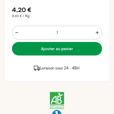
4,20 €
/ Kg
8,40 €
4 points de fidélité (
0,08 €
)
en achetant ce
Livraison sous 24 - 48H
Paiement sécurisé
produit