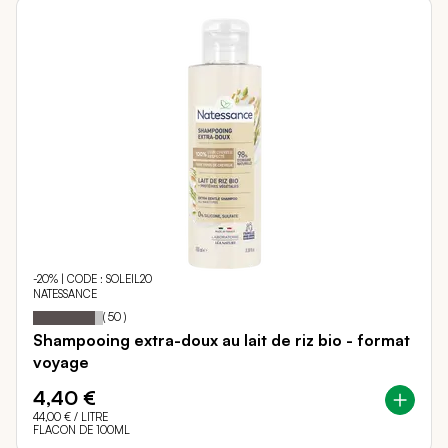
-20% | CODE : SOLEIL20
NATESSANCE
89
100
Notation:
% of
(
50
)
Shampooing extra-doux au lait de riz bio - format
voyage
4,40 €
44,00 €
/ LITRE
FLACON DE 100ML