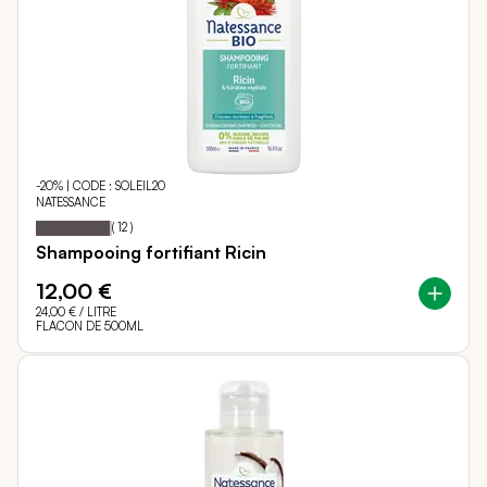
-20% | CODE : SOLEIL20
NATESSANCE
97
100
Notation:
% of
(
12
)
Shampooing fortifiant Ricin
12,00 €
24,00 €
/ LITRE
FLACON DE 500ML