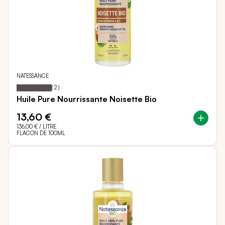
NATESSANCE
100
100
Notation:
% of
(
2
)
Huile Pure Nourrissante Noisette Bio
13,60 €
136,00 €
/ LITRE
FLACON DE 100ML