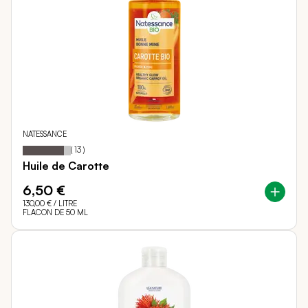
NATESSANCE
85
100
Notation:
% of
(
13
)
Huile de Carotte
6,50 €
130,00 €
/ LITRE
FLACON DE 50 ML