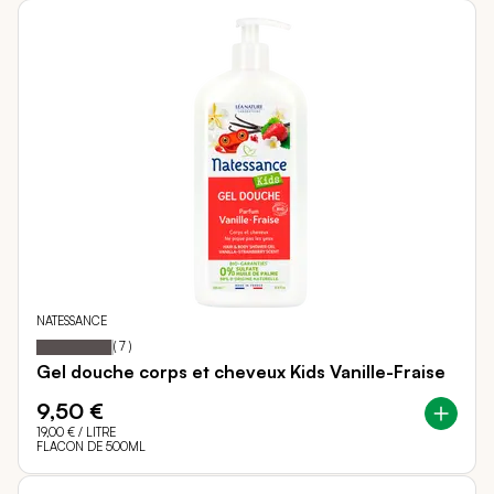
NATESSANCE
97
100
Notation:
% of
(
7
)
Gel douche corps et cheveux Kids Vanille-Fraise
9,50 €
19,00 €
/ LITRE
FLACON DE 500ML