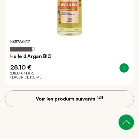
NATESSANCE
100
100
Notation:
% of
(
1
)
Huile d'Argan BIO
28,10 €
281,00 €
/ LITRE
FLACON DE 100 ML
124
Voir les produits suivants