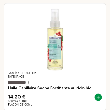
-20% | CODE : SOLEIL20
NATESSANCE
100
100
Notation:
% of
(
1
)
Huile Capillaire Sèche Fortifiante au ricin bio
14,20 €
142,00 €
/ LITRE
FLACON DE 100ML