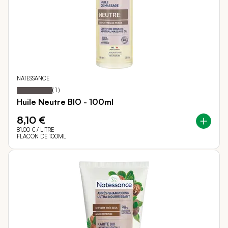
NATESSANCE
100
100
Notation:
% of
(
1
)
Huile Neutre BIO - 100ml
8,10 €
81,00 €
/ LITRE
FLACON DE 100ML