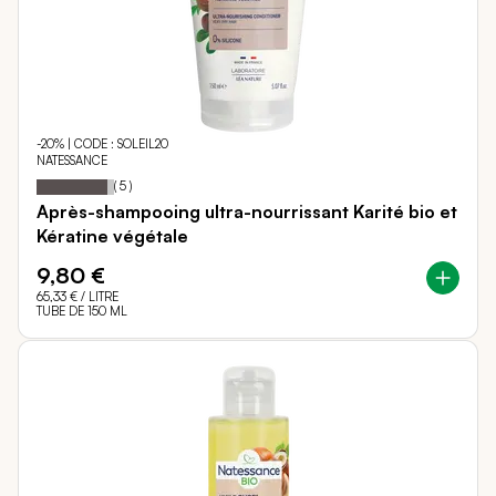
-20% | CODE : SOLEIL20
NATESSANCE
92
100
Notation:
% of
(
5
)
Après-shampooing ultra-nourrissant Karité bio et
Kératine végétale
9,80 €
65,33 €
/ LITRE
TUBE DE 150 ML