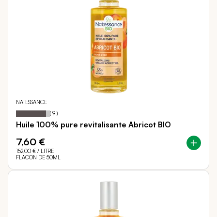
NATESSANCE
89
100
Notation:
% of
(
9
)
Huile 100% pure revitalisante Abricot BIO
7,60 €
152,00 €
/ LITRE
FLACON DE 50ML