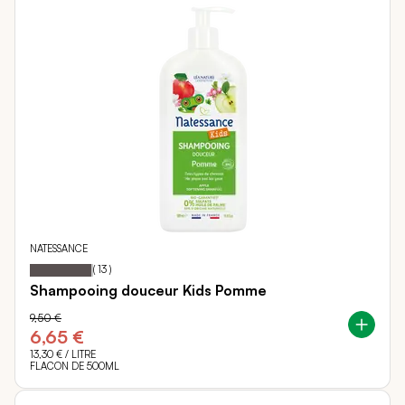
NATESSANCE
97
100
Notation:
% of
(
13
)
Shampooing douceur Kids Pomme
9,50 €
6,65 €
13,30 €
/ LITRE
FLACON DE 500ML