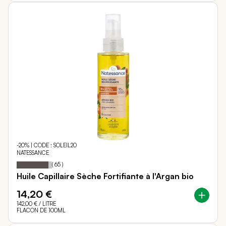
-20% | CODE : SOLEIL20
NATESSANCE
90
100
Notation:
% of
(
65
)
Huile Capillaire Sèche Fortifiante à l'Argan bio
14,20 €
142,00 €
/ LITRE
FLACON DE 100ML