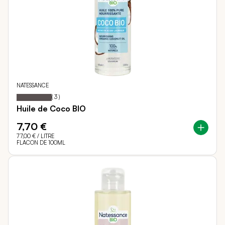
NATESSANCE
100
100
Notation:
% of
(
3
)
Huile de Coco BIO
7,70 €
77,00 €
/ LITRE
FLACON DE 100ML