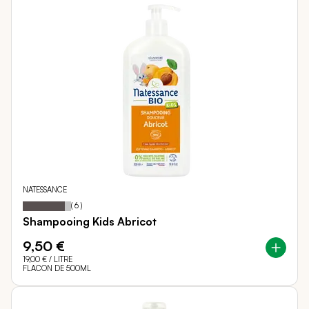
NATESSANCE
87
100
Notation:
% of
(
6
)
Shampooing Kids Abricot
9,50 €
19,00 €
/ LITRE
FLACON DE 500ML