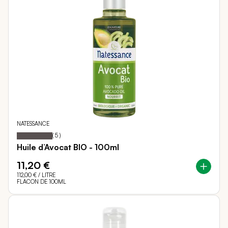
NATESSANCE
100
100
Notation:
% of
(
5
)
Huile d’Avocat BIO - 100ml
11,20 €
112,00 €
/ LITRE
FLACON DE 100ML