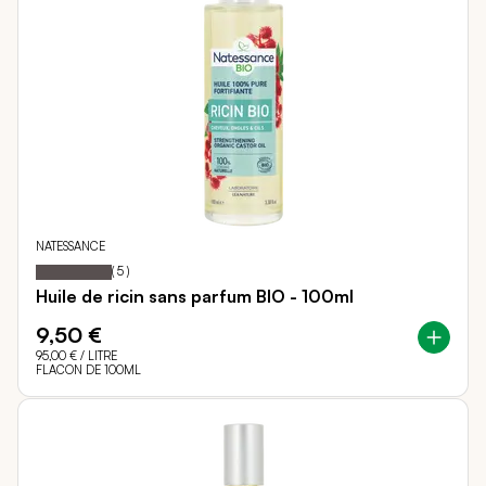
NATESSANCE
100
100
Notation:
% of
(
5
)
Huile de ricin sans parfum BIO - 100ml
9,50 €
95,00 €
/ LITRE
FLACON DE 100ML