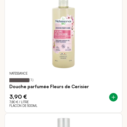
NATESSANCE
100
100
Notation:
% of
(
1
)
Douche parfumée Fleurs de Cerisier
3,90 €
7,80 €
/ LITRE
FLACON DE 500ML