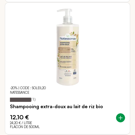
-20% | CODE : SOLEIL20
NATESSANCE
100
100
Notation:
% of
(
1
)
Shampooing extra-doux au lait de riz bio
12,10 €
24,20 €
/ LITRE
FLACON DE 500ML