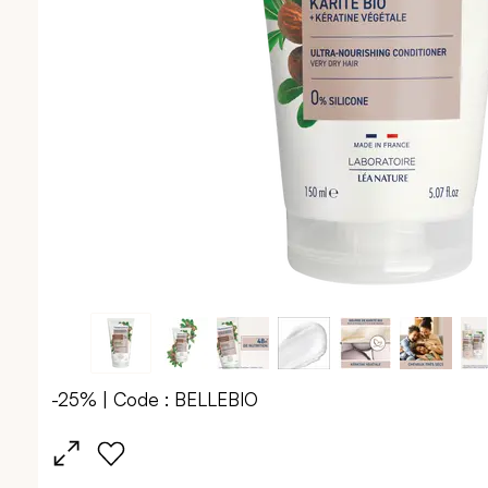
-25% | Code : BELLEBIO
Passer
au
début