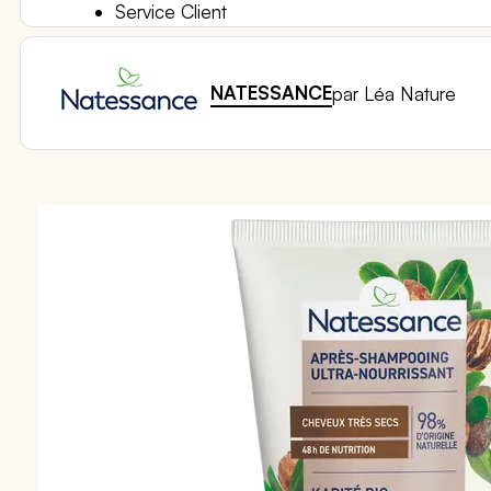
Service Client
NATESSANCE
par Léa Nature
Passer
à
la
fin
de
la
galerie
d’images