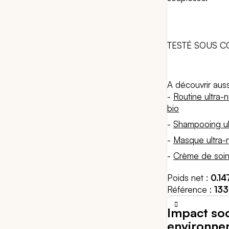
TESTÉ SOUS 
A découvrir auss
-
Routine ultra
bio
-
Shampooing ult
-
Masque ultra-n
-
Crème de soin 
Poids net
0.1
Référence
13
Impact soc
environne