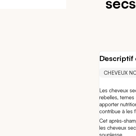
secs
Descriptif 
CHEVEUX NO
Les cheveux secs
rebelles, ternes 
apporter nutriti
contribue à les f
Cet après-shamp
les cheveux secs,
souplesse.