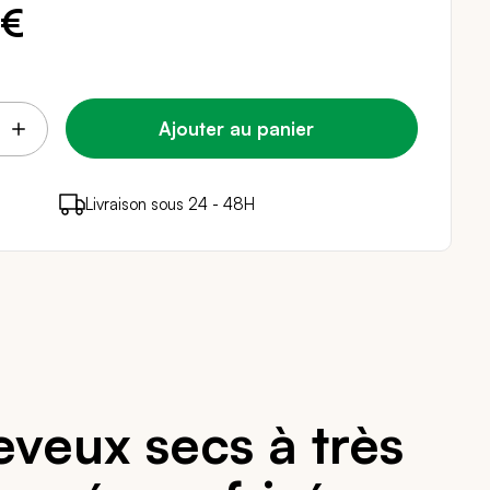
 €
Ajouter au panier
points de fidélité (
Livraison sous 24 - 48H
Paiement sécurisé
0,18 €
)
en achetant ce produit
veux secs à très