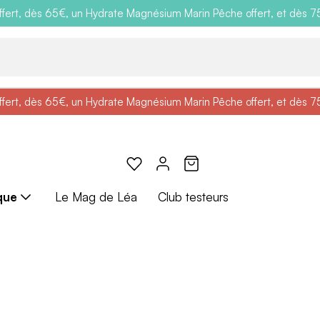
ert, dès 65€, un Hydrate Magnésium Marin Pêche offert, et dès 75€,
e
: Profitez de
BRADERIE :
-25% + Livraison offerte
-40% sur une sélection de produits
dès 30€ d'achat avec le 
ert, dès 65€, un Hydrate Magnésium Marin Pêche offert, et dès 75€,
e
: Profitez de
Braderie :
-25% + Livraison offerte
-40% sur une sélection de produits
dès 30€ d'achat avec le 
que
Le Mag de Léa
Club testeurs