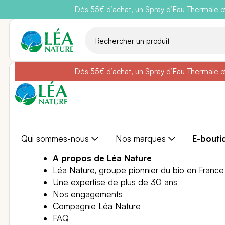
Dès 55€ d’achat, un Spray d’Eau Thermale off
Belle semain
Aller
au
contenu
Dès 55€ d’achat, un Spray d’Eau Thermale off
Belle semain
Qui sommes-nous
Nos marques
E-bouti
A propos de Léa Nature
Léa Nature, groupe pionnier du bio en France
Une expertise de plus de 30 ans
Nos engagements
Compagnie Léa Nature
FAQ