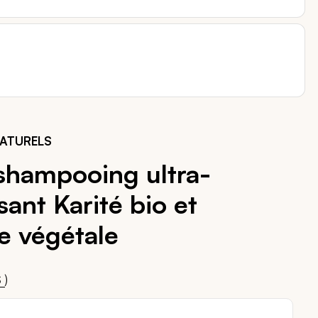
NATURELS
shampooing ultra-
sant Karité bio et
e végétale
00
)
S