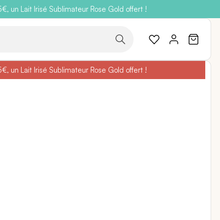
 un Lait Irisé Sublimateur Rose Gold offert !
code
BELLEBIO
 un Lait Irisé Sublimateur Rose Gold offert !
code
BELLEBIO