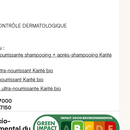
CONTRÔLE DERMATOLOGIQUE
i :
-nourrissante shampooing + après-shampooing Karité
ra-nourrissant Karité bio
ourrissant Karité bio
ultra-nourrissante Karité bio
47000
37150
io-
mental du