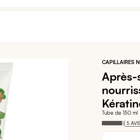
CAPILLAIRES 
Après-
nourris
Kératin
Tube de 150 ml
92
1
Notation:
% of
(
5
AVI