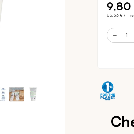
9,80
65,33 €
/ litre
9 
Che