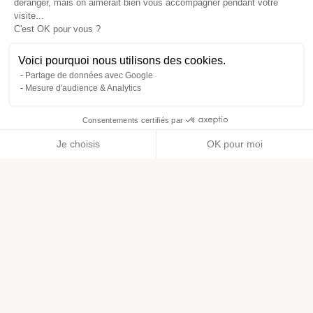
déranger, mais on aimerait bien vous accompagner pendant votre
visite...
C'est OK pour vous ?
Voici pourquoi nous utilisons des cookies.
Partage de données avec Google
Mesure d'audience & Analytics
Consentements certifiés par
Je choisis
OK pour moi
Axeptio consent
Plateforme de Gestion du Consentement : Personnalisez vos O
Notre plateforme vous permet d'adapter et de gérer vos paramètr