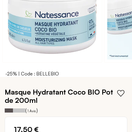
galerie
d’images
-25% | Code : BELLEBIO
Passer
au
Masque Hydratant Coco BIO
Pot
début
de 200ml
de
la
40
100
Notation:
% of
(
)
1
Avis
Galerie
d’images
17,50 €