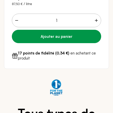
/ litre
87,50 €
17 points de fidélité (
0,34 €
)
en achetant ce
Livraison sous 24 - 48H
Paiement sécurisé
produit