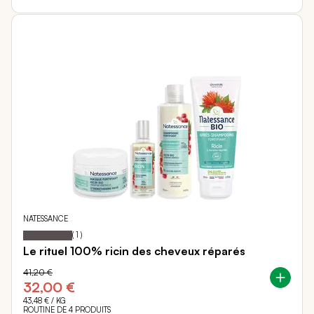
NATESSANCE
100
100
Notation:
% of
(
1
)
Le rituel 100% ricin des cheveux réparés
41,20 €
32,00 €
43,48 €
/ KG
ROUTINE DE 4 PRODUITS