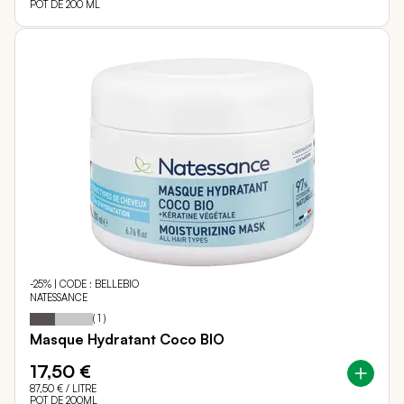
POT DE 200 ML
-25% | CODE : BELLEBIO
NATESSANCE
40
100
Notation:
% of
(
1
)
Masque Hydratant Coco BIO
17,50 €
87,50 €
/ LITRE
POT DE 200ML