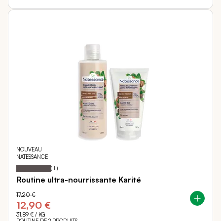
NOUVEAU
NATESSANCE
100
100
Notation:
% of
(
1
)
Routine ultra-nourrissante Karité
17,20 €
12,90 €
31,89 €
/ KG