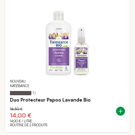
NOUVEAU
NATESSANCE
100
100
Notation:
% of
(
1
)
Duo Protecteur Papoo Lavande Bio
18,50 €
14,00 €
14,00 €
/ LITRE
ROUTINE DE 2 PRODUITS