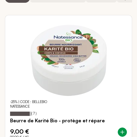
-25% | CODE : BELLEBIO
NATESSANCE
91
100
Notation:
% of
(
7
)
Beurre de Karité Bio - protège et répare
9,00 €