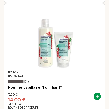
NOUVEAU
NATESSANCE
90
100
Notation:
% of
(
2
)
Routine capillaire "Fortifiant"
17,20 €
14,00 €
34,61 €
/ KG
ROUTINE DE 2 PRODUITS