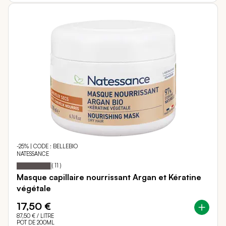
-25% | CODE : BELLEBIO
NATESSANCE
96
100
Notation:
% of
(
11
)
Masque capillaire nourrissant Argan et Kératine
végétale
17,50 €
87,50 €
/ LITRE
POT DE 200ML