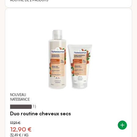
ROUTINE DE 2 PRODUITS
NOUVEAU
NATESSANCE
100
100
Notation:
% of
(
1
)
Duo routine cheveux secs
17,21 €
12,90 €
32,49 €
/ KG