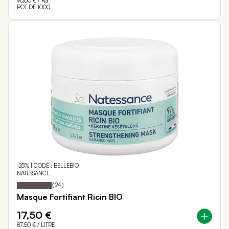
90,00 €
/ KG
POT DE 100G
-25% | CODE : BELLEBIO
NATESSANCE
97
100
Notation:
% of
(
24
)
Masque Fortifiant Ricin BIO
17,50 €
87,50 €
/ LITRE