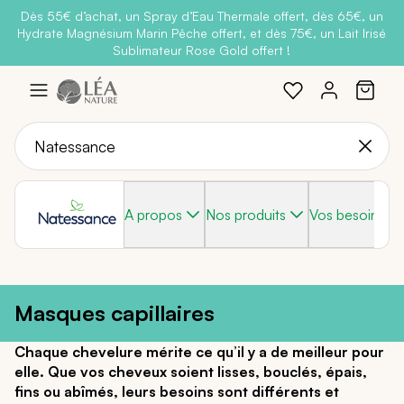
Dès 55€ d’achat, un Spray d’Eau Thermale offert, dès 65€, un
Belle semaine
: Profitez de
-25% + Livraison offerte
dès 30€
Hydrate Magnésium Marin Pêche offert, et dès 75€, un Lait Irisé
BRADERIE :
-40% sur une sélection de produits
d'achat avec le code
BELLEBIO
Sublimateur Rose Gold offert !
Aller
au
contenu
A propos
Nos produits
Vos besoins
Masques capillaires
Chaque chevelure mérite ce qu’il y a de meilleur pour
elle. Que vos cheveux soient lisses, bouclés, épais,
fins ou abîmés, leurs besoins sont différents et