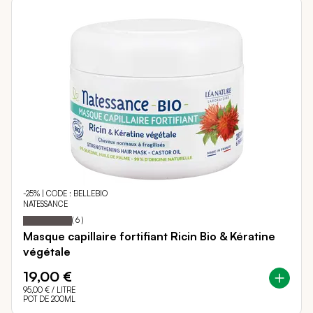
-25% | CODE : BELLEBIO
NATESSANCE
100
100
Notation:
% of
(
6
)
Masque capillaire fortifiant Ricin Bio & Kératine
végétale
19,00 €
95,00 €
/ LITRE
POT DE 200ML