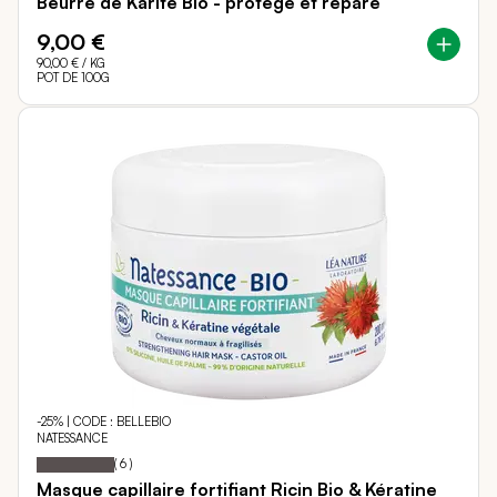
Beurre de Karité Bio - protège et répare
9,00 €
90,00 €
/ KG
POT DE 100G
-25% | CODE : BELLEBIO
NATESSANCE
100
100
Notation:
% of
(
6
)
Masque capillaire fortifiant Ricin Bio & Kératine