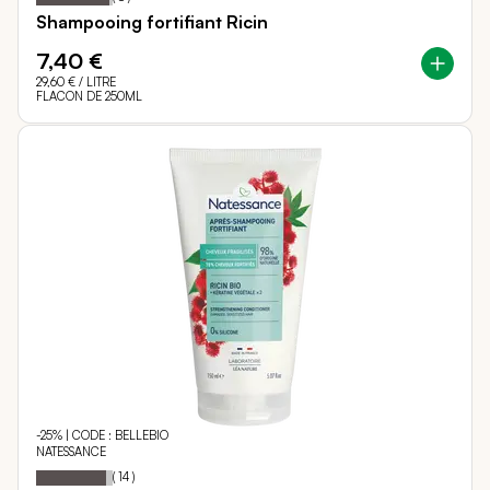
Shampooing fortifiant Ricin
7,40 €
29,60 €
/ LITRE
FLACON DE 250ML
-25% | CODE : BELLEBIO
NATESSANCE
91
100
Notation:
% of
(
14
)