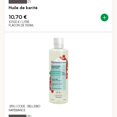
(
2
)
Huile de karité
10,70 €
107,00 €
/ LITRE
FLACON DE 100ML
-25% | CODE : BELLEBIO
NATESSANCE
95
100
Notation:
% of
(
8
)