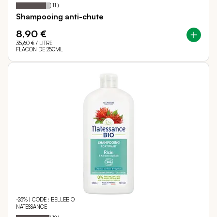
89
100
Notation:
% of
(
11
)
Shampooing anti-chute
8,90 €
35,60 €
/ LITRE
FLACON DE 250ML
-25% | CODE : BELLEBIO
NATESSANCE
97
100
Notation:
% of