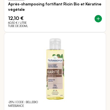
Après-shampooing fortifiant Ricin Bio et Kératine
végétale
12,10 €
60,50 €
/ LITRE
TUBE DE 200ML
-25% | CODE : BELLEBIO
NATESSANCE
100
100
Notation:
% of