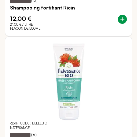
(
12
)
Shampooing fortifiant Ricin
12,00 €
24,00 €
/ LITRE
FLACON DE 500ML
-25% | CODE : BELLEBIO
NATESSANCE
93
100
Notation:
% of
(
6
)