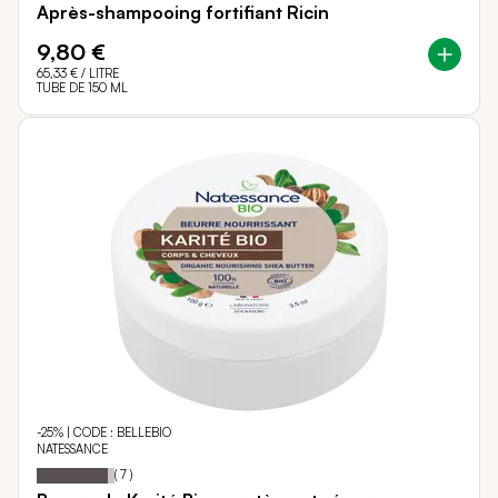
Après-shampooing fortifiant Ricin
9,80 €
65,33 €
/ LITRE
TUBE DE 150 ML
-25% | CODE : BELLEBIO
NATESSANCE
91
100
Notation:
% of
(
7
)