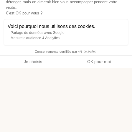
déranger, mais on aimerait bien vous accompagner pendant votre
visite...
C'est OK pour vous ?
Voici pourquoi nous utilisons des cookies.
Partage de données avec Google
Mesure d'audience & Analytics
Consentements certifiés par
Je choisis
OK pour moi
Axeptio consent
Plateforme de Gestion du Consentement : Personnalisez vos O
Notre plateforme vous permet d'adapter et de gérer vos paramètr