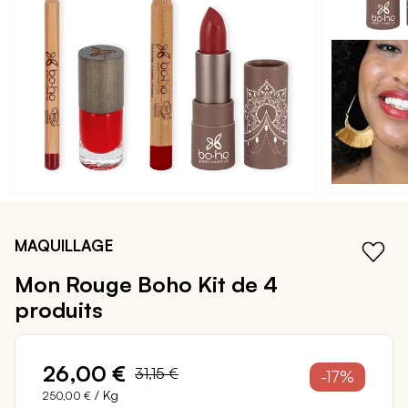
galerie
d’images
Passer
au
MAQUILLAGE
début
de
Mon Rouge Boho
Kit de 4
la
produits
Galerie
d’images
26,00 €
31,15 €
-17%
/ Kg
250,00 €