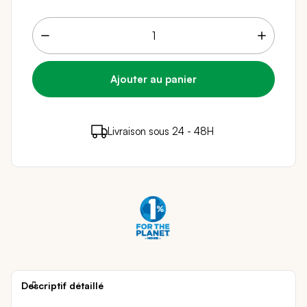
26 points de fidélité (
0,52 €
)
en achetant ce
Livraison sous 24 - 48H
Paiement sécurisé
produit
Descriptif détaillé