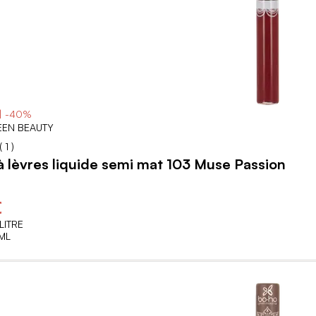
| -40%
EN BEAUTY
40
100
% of
(
1
)
 lèvres liquide semi mat 103 Muse Passion
€
LITRE
ML