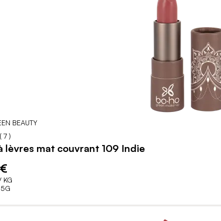
EN BEAUTY
94
100
% of
(
7
)
 lèvres mat couvrant 109 Indie
 €
/ KG
,5G