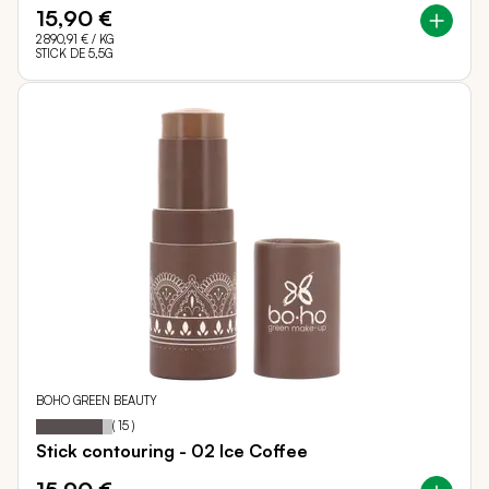
15,90 €
2 890,91 €
/ KG
STICK DE 5,5G
BOHO GREEN BEAUTY
Notation:
87%
(
15
)
Stick contouring - 02 Ice Coffee