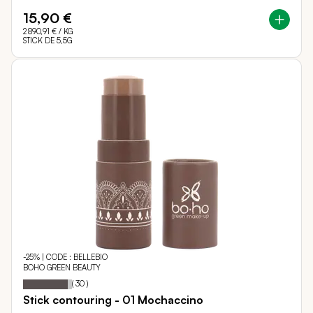
15,90 €
2 890,91 €
/ KG
STICK DE 5,5G
-25% | CODE : BELLEBIO
BOHO GREEN BEAUTY
Notation:
92%
(
30
)
Stick contouring - 01 Mochaccino