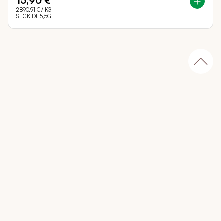
15,90 €
2 890,91 €
/ KG
STICK DE 5,5G