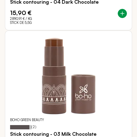
Stick contouring - 04 Dark Chocolate
15,90 €
2 890,91 €
/ KG
STICK DE 5,5G
BOHO GREEN BEAUTY
Notation:
90%
(
2
)
Stick contouring - 03 Milk Chocolate