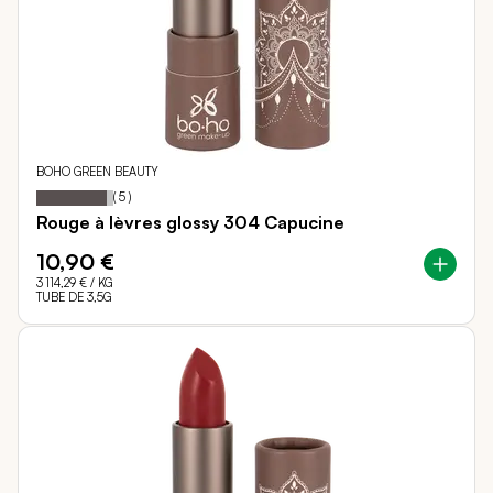
BOHO GREEN BEAUTY
92
100
Notation:
% of
(
5
)
Rouge à lèvres glossy 304 Capucine
10,90 €
3 114,29 €
/ KG
TUBE DE 3,5G