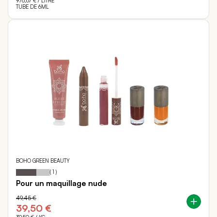
976,67 €
/ LITRE
TUBE DE 6ML
BOHO GREEN BEAUTY
60
100
Notation:
% of
(
1
)
Pour un maquillage nude
49,45 €
39,50 €