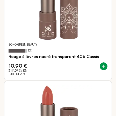
BOHO GREEN BEAUTY
92
100
Notation:
% of
(
10
)
Rouge à lèvres nacré transparent 406 Cassis
10,90 €
3 114,29 €
/ KG
TUBE DE 3,5G