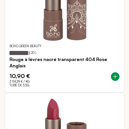
BOHO GREEN BEAUTY
91
100
Notation:
% of
(
20
)
Rouge à lèvres nacré transparent 404 Rose
Anglais
10,90 €
3 114,29 €
/ KG
TUBE DE 3,5G