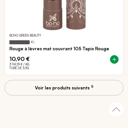
BOHO GREEN BEAUTY
100
100
Notation:
% of
(
4
)
Rouge à lèvres mat couvrant 105 Tapis Rouge
10,90 €
3 114,29 €
/ KG
TUBE DE 3,5G
5
Voir les produits suivants