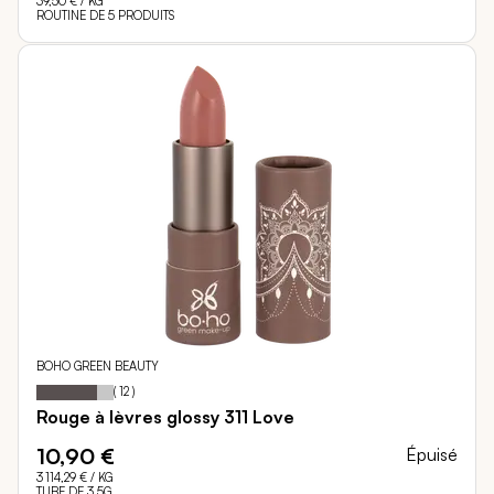
39,50 €
/ KG
ROUTINE DE 5 PRODUITS
BOHO GREEN BEAUTY
78
100
Notation:
% of
(
12
)
Rouge à lèvres glossy 311 Love
10,90 €
Épuisé
3 114,29 €
/ KG
TUBE DE 3,5G