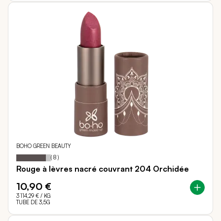
BOHO GREEN BEAUTY
85
100
Notation:
% of
(
8
)
Rouge à lèvres nacré couvrant 204 Orchidée
10,90 €
3 114,29 €
/ KG
TUBE DE 3,5G