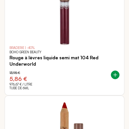
BRADERIE | -40%
BOHO GREEN BEAUTY
Rouge à lèvres liquide semi mat 104 Red
Underworld
13,95 €
5,86 €
976,67 €
/ LITRE
TUBE DE 6ML