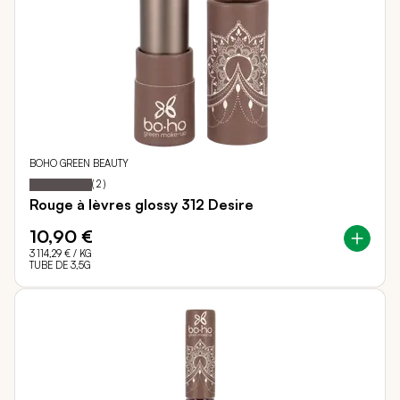
BOHO GREEN BEAUTY
100
100
Notation:
% of
(
2
)
Rouge à lèvres glossy 312 Desire
10,90 €
3 114,29 €
/ KG
TUBE DE 3,5G