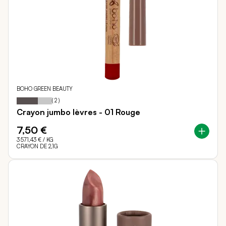
BOHO GREEN BEAUTY
60
100
Notation:
% of
(
2
)
Crayon jumbo lèvres - 01 Rouge
7,50 €
3 571,43 €
/ KG
CRAYON DE 2,1G