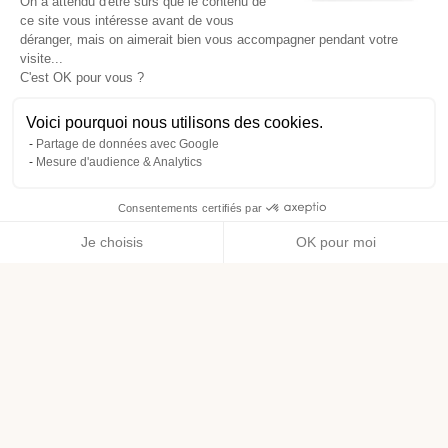
On a attendu d'être sûrs que le contenu de
ce site vous intéresse avant de vous
déranger, mais on aimerait bien vous accompagner pendant votre
visite...
C'est OK pour vous ?
Voici pourquoi nous utilisons des cookies.
Partage de données avec Google
Mesure d'audience & Analytics
Consentements certifiés par
Je choisis
OK pour moi
Axeptio consent
Plateforme de Gestion du Consentement : Personnalisez vos O
Notre plateforme vous permet d'adapter et de gérer vos paramètr