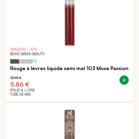
BRADERIE | -40%
BOHO GREEN BEAUTY
40
100
Notation:
% of
(
1
)
Rouge à lèvres liquide semi mat 103 Muse Passion
13,95 €
5,86 €
976,67 €
/ LITRE
TUBE DE 6ML