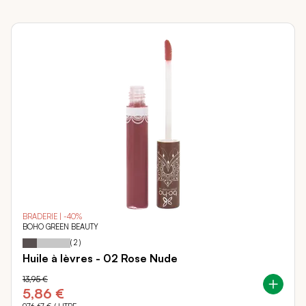
BRADERIE | -40%
BOHO GREEN BEAUTY
30
100
Notation:
% of
(
2
)
Huile à lèvres - 02 Rose Nude
13,95 €
5,86 €