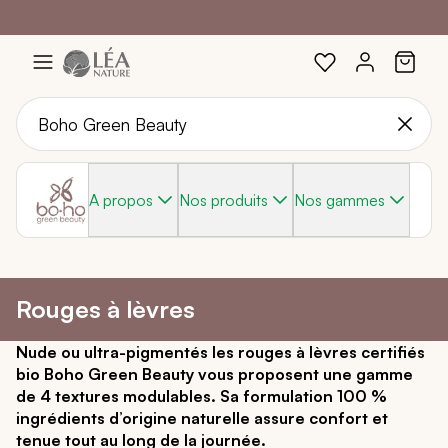
Profitez de -20%
Braderie :
-40%
sur une sélection avec le code :
sur une sélection de produits
SOLEIL20
Aller
au
contenu
A propos
Nos produits
Nos gammes
Rouges à lèvres
Nude ou ultra-pigmentés les rouges à lèvres certifiés
bio Boho Green Beauty vous proposent une gamme
de 4 textures modulables. Sa formulation 100 %
ingrédients d’origine naturelle assure confort et
tenue tout au long de la journée.