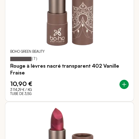
BOHO GREEN BEAUTY
97
100
Notation:
% of
(
7
)
Rouge à lèvres nacré transparent 402 Vanille
Fraise
10,90 €
3 114,29 €
/ KG
TUBE DE 3,5G