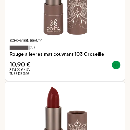
BOHO GREEN BEAUTY
92
100
Notation:
% of
(
5
)
Rouge à lèvres mat couvrant 103 Groseille
10,90 €
3 114,29 €
/ KG
TUBE DE 3,5G