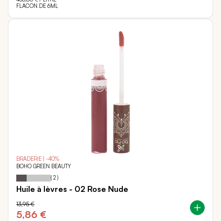
FLACON DE 6ML
BRADERIE | -40%
BOHO GREEN BEAUTY
30
100
Notation:
% of
(
2
)
Huile à lèvres - 02 Rose Nude
13,95 €
5,86 €