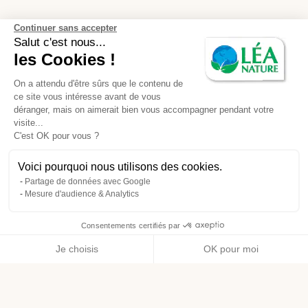
Continuer sans accepter
Salut c'est nous...
les Cookies !
On a attendu d'être sûrs que le contenu de
ce site vous intéresse avant de vous
déranger, mais on aimerait bien vous accompagner pendant votre
visite...
C'est OK pour vous ?
Voici pourquoi nous utilisons des cookies.
Partage de données avec Google
Mesure d'audience & Analytics
Consentements certifiés par
Je choisis
OK pour moi
Axeptio consent
Plateforme de Gestion du Consentement : Personnalisez vos O
Notre plateforme vous permet d'adapter et de gérer vos paramètr