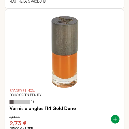
ROUTINE DE 5 PRODUITS
BRADERIE | -40%
BOHO GREEN BEAUTY
20
100
Notation:
% of
(
1
)
Vernis à ongles 114 Gold Dune
6,50 €
2,73 €
455,00 €
/ LITRE