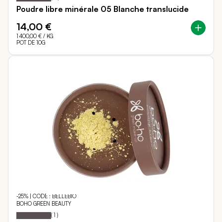
Poudre libre minérale 05 Blanche translucide
14,00 €
1 400,00 €
/ KG
POT DE 10G
-25% | CODE : BELLEBIO
BOHO GREEN BEAUTY
100
100
Notation:
% of
(
1
)