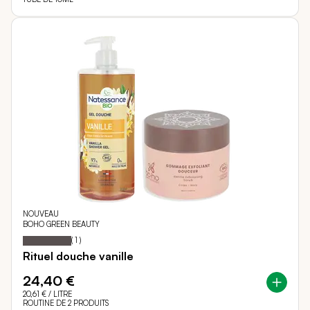
NOUVEAU
BOHO GREEN BEAUTY
100
100
Notation:
% of
(
1
)
Rituel douche vanille
24,40 €
20,61 €
/ LITRE
ROUTINE DE 2 PRODUITS