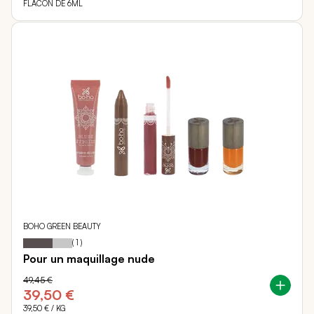
FLACON DE 6ML
BOHO GREEN BEAUTY
60
100
Notation:
% of
(
1
)
Pour un maquillage nude
49,45 €
39,50 €
39,50 €
/ KG