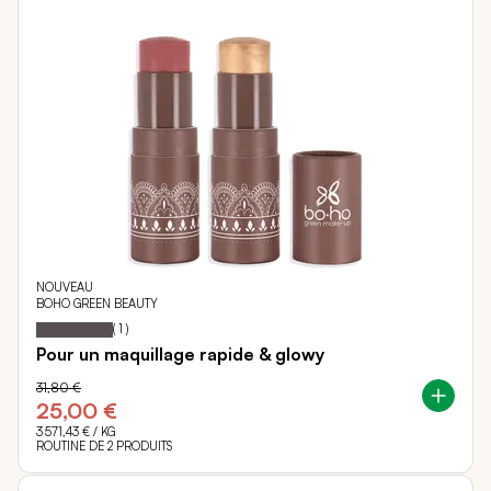
NOUVEAU
BOHO GREEN BEAUTY
100
100
Notation:
% of
(
1
)
Pour un maquillage rapide & glowy
31,80 €
25,00 €
3 571,43 €
/ KG
ROUTINE DE 2 PRODUITS