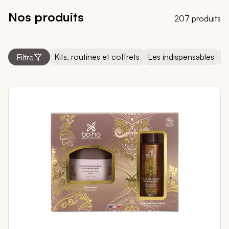
Nos produits
207 produits
Kits, routines et coffrets
Les indispensables
N
Filtre