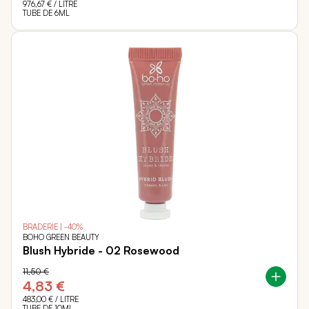
976,67 €
/ LITRE
TUBE DE 6ML
BRADERIE | -40%
BOHO GREEN BEAUTY
Blush Hybride - 02 Rosewood
11,50 €
4,83 €
483,00 €
/ LITRE
TUBE DE 10ML