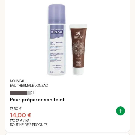
NOUVEAU
EAU THERMALE JONZAC
80
100
Notation:
% of
(
1
)
Pour préparer son teint
17,50 €
14,00 €
170,73 €
/ KG
ROUTINE DE 2 PRODUITS