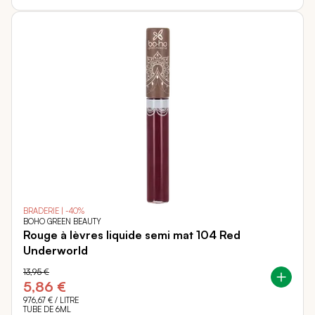
BRADERIE | -40%
BOHO GREEN BEAUTY
Rouge à lèvres liquide semi mat 104 Red
Underworld
13,95 €
5,86 €
976,67 €
/ LITRE
TUBE DE 6ML