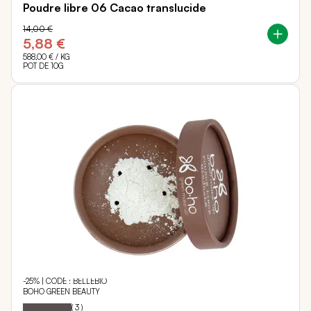
Poudre libre 06 Cacao translucide
14,00 €
5,88 €
588,00 €
/ KG
POT DE 10G
-25% | CODE : BELLEBIO
BOHO GREEN BEAUTY
100
100
Notation:
% of
(
3
)