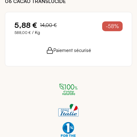
06 CACAO TRANSLUCIDE
5,88 €
14,00 €
-58%
/ Kg
588,00 €
5 points de fidélité (
0,10 €
)
en achetant ce
Livraison sous 24 - 48H
Paiement sécurisé
produit