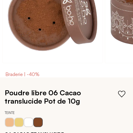
galerie
d’images
Braderie | -40%
Passer
au
Poudre libre 06 Cacao
début
translucide
Pot de 10g
de
la
Galerie
TEINTE
d’images