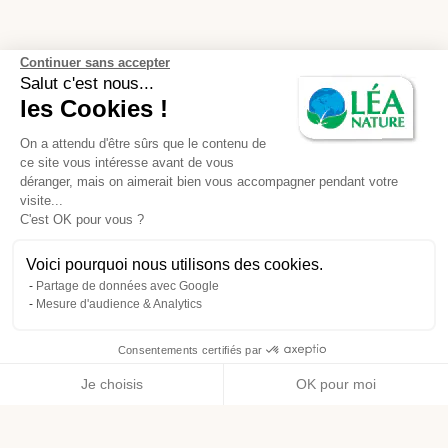
Continuer sans accepter
Salut c'est nous...
les Cookies !
On a attendu d'être sûrs que le contenu de
ce site vous intéresse avant de vous
déranger, mais on aimerait bien vous accompagner pendant votre
visite...
C'est OK pour vous ?
Voici pourquoi nous utilisons des cookies.
Partage de données avec Google
Mesure d'audience & Analytics
Consentements certifiés par
Je choisis
OK pour moi
Axeptio consent
Plateforme de Gestion du Consentement : Personnalisez vos O
Notre plateforme vous permet d'adapter et de gérer vos paramètr