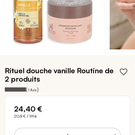
Passer
au
Rituel douche vanille
Routine de
début
2 produits
de
la
100
100
Notation:
% of
(
)
1
Avis
Galerie
d’images
24,40 €
/ litre
20,61 €