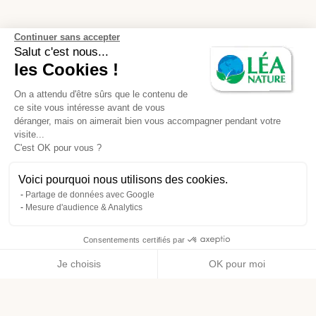
Continuer sans accepter
Salut c'est nous...
les Cookies !
On a attendu d'être sûrs que le contenu de
ce site vous intéresse avant de vous
déranger, mais on aimerait bien vous accompagner pendant votre
visite...
C'est OK pour vous ?
Voici pourquoi nous utilisons des cookies.
Partage de données avec Google
Mesure d'audience & Analytics
Consentements certifiés par
Je choisis
OK pour moi
Axeptio consent
Plateforme de Gestion du Consentement : Personnalisez vos O
Notre plateforme vous permet d'adapter et de gérer vos paramètr