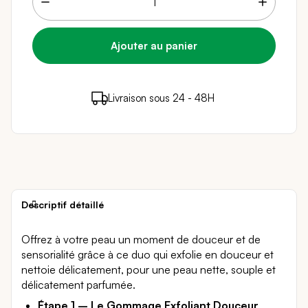
24 points de fidélité (
0,48 €
)
en achetant ce
Livraison sous 24 - 48H
Paiement sécurisé
produit
Descriptif détaillé
Offrez à votre peau un moment de douceur et de
sensorialité grâce à ce duo qui exfolie en douceur et
nettoie délicatement, pour une peau nette, souple et
délicatement parfumée.
Étape 1 –
Le Gommage Exfoliant Douceur