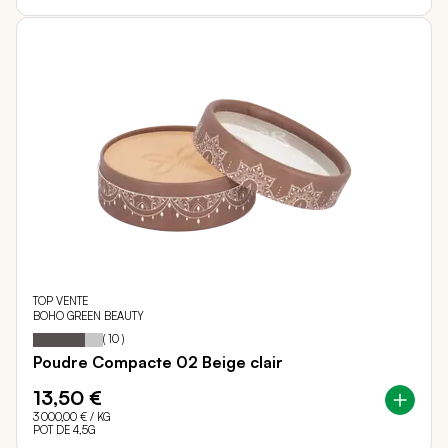
TOP VENTE
BOHO GREEN BEAUTY
74
100
Notation:
% of
(
10
)
Poudre Compacte 02 Beige clair
13,50 €
3 000,00 €
/ KG
POT DE 4,5G