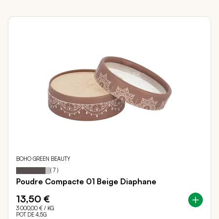
BOHO GREEN BEAUTY
86
100
Notation:
% of
(
7
)
Poudre Compacte 01 Beige Diaphane
13,50 €
3 000,00 €
/ KG
POT DE 4,5G