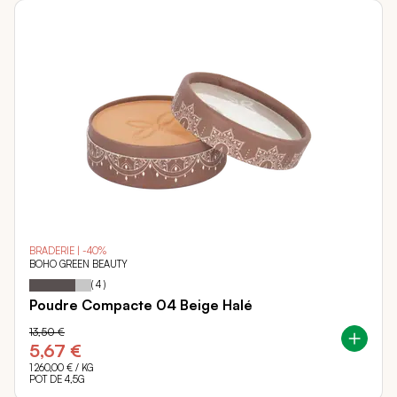
BRADERIE | -40%
BOHO GREEN BEAUTY
75
100
Notation:
% of
(
4
)
Poudre Compacte 04 Beige Halé
13,50 €
5,67 €
1 260,00 €
/ KG
POT DE 4,5G