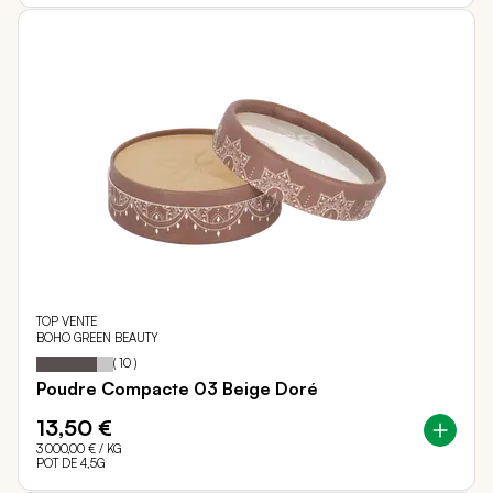
TOP VENTE
BOHO GREEN BEAUTY
78
100
Notation:
% of
(
10
)
Poudre Compacte 03 Beige Doré
13,50 €
3 000,00 €
/ KG
POT DE 4,5G