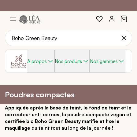
Profitez de -20%
Braderie :
-40%
sur une sélection avec le code :
sur une sélection de produits
SOLEIL20
Aller
au
contenu
A propos
Nos produits
Nos gammes
Poudres compactes
Appliquée après la base de teint, le fond de teint et le
correcteur anti-cernes, la poudre compacte vegan et
certifiée bio Boho Green Beauty matifie et fixe le
maquillage du teint tout au long de la journée !