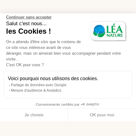
Continuer sans accepter
Salut c'est nous...
les Cookies !
On a attendu d'être sûrs que le contenu de
ce site vous intéresse avant de vous
déranger, mais on aimerait bien vous accompagner pendant votre
visite...
C'est OK pour vous ?
Voici pourquoi nous utilisons des cookies.
Partage de données avec Google
Mesure d'audience & Analytics
Consentements certifiés par
Je choisis
OK pour moi
Axeptio consent
Plateforme de Gestion du Consentement : Personnalisez vos O
Notre plateforme vous permet d'adapter et de gérer vos paramètr