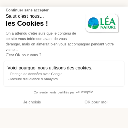
Continuer sans accepter
Salut c'est nous...
les Cookies !
On a attendu d'être sûrs que le contenu de
ce site vous intéresse avant de vous
déranger, mais on aimerait bien vous accompagner pendant votre
visite...
C'est OK pour vous ?
Voici pourquoi nous utilisons des cookies.
Partage de données avec Google
Mesure d'audience & Analytics
Consentements certifiés par
Je choisis
OK pour moi
Axeptio consent
Plateforme de Gestion du Consentement : Personnalisez vos O
Notre plateforme vous permet d'adapter et de gérer vos paramètr