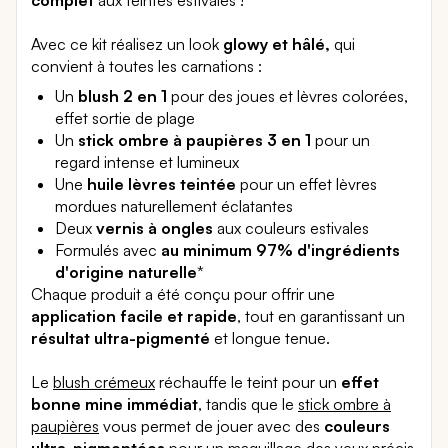
Avec ce kit réalisez un look
glowy et hâlé,
qui
convient à toutes les carnations :
Un
blush 2 en 1
pour des joues et lèvres colorées,
effet sortie de plage
Un
stick ombre à paupières 3 en 1
pour un
regard intense et lumineux
Une
huile lèvres teintée
pour un effet lèvres
mordues naturellement éclatantes
Deux
vernis à ongles
aux couleurs estivales
Formulés avec
au minimum 97% d'ingrédients
d'origine naturelle
*
Chaque produit a été conçu pour offrir une
application facile et rapide
, tout en garantissant un
résultat ultra-pigmenté
et longue tenue.
Le
blush crémeux
réchauffe le teint pour un
effet
bonne mine
immédiat
, tandis que le
stick ombre à
paupières
vous permet de jouer avec des
couleurs
ultra-pigmentées
pour un maquillage des yeux précis