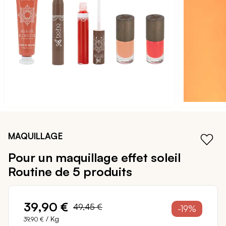
galerie
d’images
Passer
au
MAQUILLAGE
début
de
Pour un maquillage effet soleil
la
Routine de 5 produits
Galerie
d’images
39,90 €
49,45 €
-19%
/ Kg
39,90 €