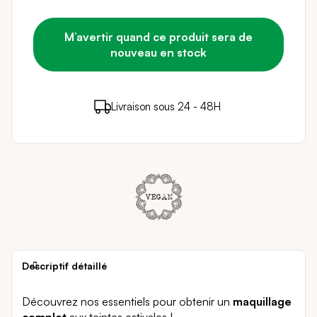
M’avertir quand ce produit sera de
nouveau en stock
39 points de fidélité (
0,78 €
)
en achetant ce
Livraison sous 24 - 48H
Paiement sécurisé
produit
Descriptif détaillé
Découvrez nos essentiels pour obtenir un
maquillage
complet
aux teintes estivales !