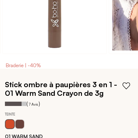
Braderie | -40%
Passer
au
Stick ombre à paupières 3 en 1 -
début
01 Warm Sand
Crayon de 3g
de
la
77
100
Notation:
% of
(
)
7
Avis
Galerie
d’images
TEINTE
01 WARM SAND