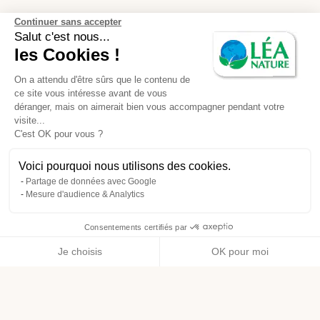
Continuer sans accepter
Salut c'est nous...
les Cookies !
On a attendu d'être sûrs que le contenu de
ce site vous intéresse avant de vous
déranger, mais on aimerait bien vous accompagner pendant votre
visite...
C'est OK pour vous ?
Voici pourquoi nous utilisons des cookies.
Partage de données avec Google
Mesure d'audience & Analytics
Consentements certifiés par
Je choisis
OK pour moi
Axeptio consent
Plateforme de Gestion du Consentement : Personnalisez vos O
Notre plateforme vous permet d'adapter et de gérer vos paramètr