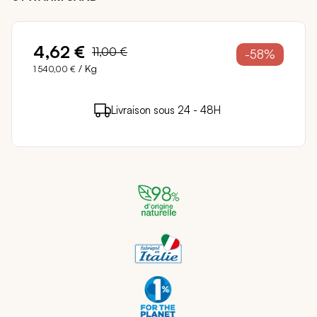
4,62 €
11,00 €
-58%
/ Kg
1 540,00 €
4 points de fidélité (
0,08 €
)
en achetant ce
Livraison sous 24 - 48H
Paiement sécurisé
produit