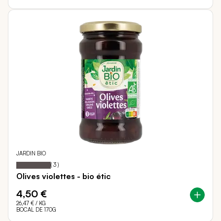
JARDIN BIO
100
100
Notation:
% of
(
3
)
Olives violettes - bio étic
4,50 €
26,47 €
/ KG
BOCAL DE 170G