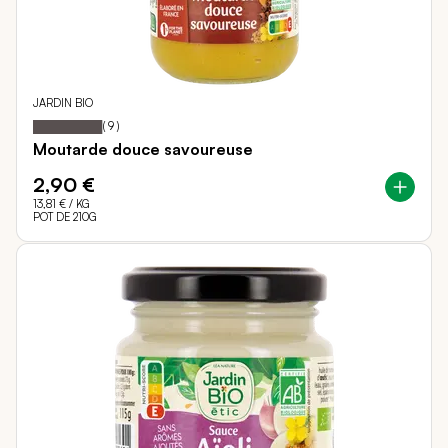
JARDIN BIO
98
100
Notation:
% of
(
9
)
Moutarde douce savoureuse
2,90 €
13,81 €
/ KG
POT DE 210G