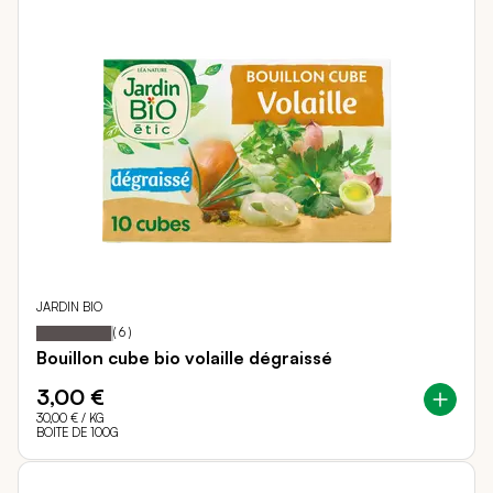
JARDIN BIO
97
100
Notation:
% of
(
6
)
Bouillon cube bio volaille dégraissé
3,00 €
30,00 €
/ KG
BOITE DE 100G