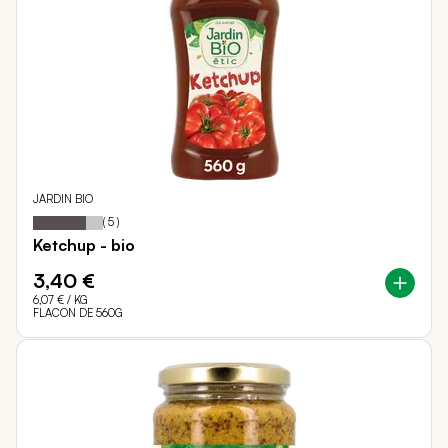
JARDIN BIO
76
100
Notation:
% of
(
5
)
Ketchup - bio
3,40 €
6,07 €
/ KG
FLACON DE 560G