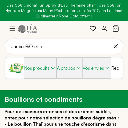
Dès 55€ d’achat, un Spray d’Eau Thermale offert, dès 65€, un
Belle semaine
: Profitez de
-25% + Livraison offerte
dès 30€
Hydrate Magnésium Marin Pêche offert, et dès 75€, un Lait Irisé
BRADERIE :
-40% sur une sélection de produits
d'achat avec le code
BELLEBIO
Sublimateur Rose Gold offert !
Aller
au
contenu
Nos produits
A propos
Vos envies
Recette
Bouillons et condiments
Pour des saveurs intenses et des arômes subtils,
optez pour notre sélection de bouillons dégraissés :
• Le bouillon Thaï pour une touche d'exotisme dans