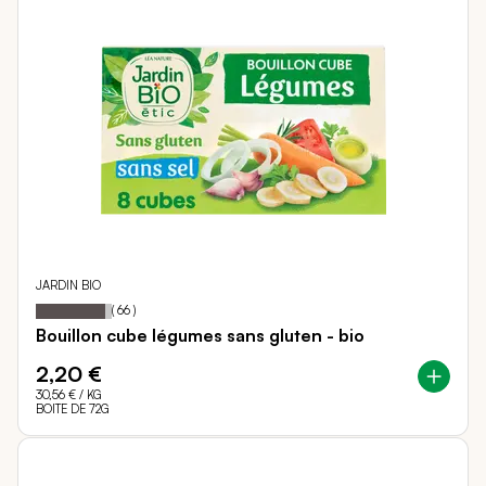
JARDIN BIO
92
100
Notation:
% of
(
66
)
Bouillon cube légumes sans gluten - bio
2,20 €
30,56 €
/ KG
BOITE DE 72G