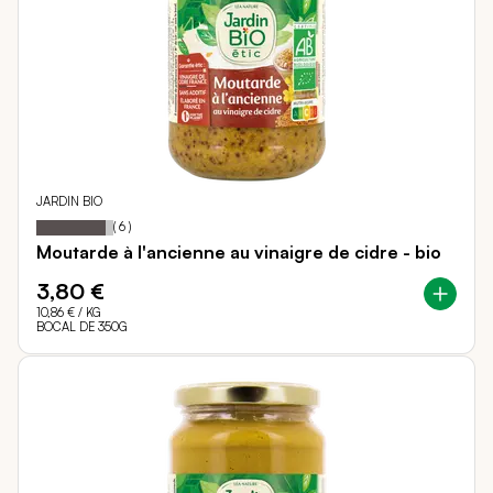
JARDIN BIO
90
100
Notation:
% of
(
6
)
Moutarde à l'ancienne au vinaigre de cidre - bio
3,80 €
10,86 €
/ KG
BOCAL DE 350G