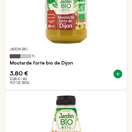
JARDIN BIO
52
100
Notation:
% of
(
5
)
Moutarde forte bio de Dijon
3,80 €
10,86 €
/ KG
POT DE 350G