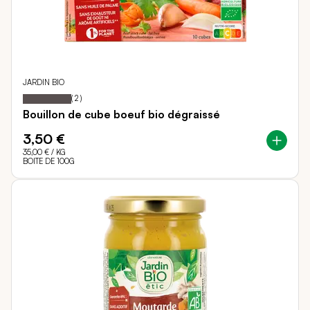
JARDIN BIO
100
100
Notation:
% of
(
2
)
Bouillon de cube boeuf bio dégraissé
3,50 €
35,00 €
/ KG
BOITE DE 100G