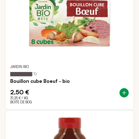
JARDIN BIO
100
100
Notation:
% of
(
1
)
Bouillon cube Boeuf - bio
2,50 €
31,25 €
/ KG
BOITE DE 80G