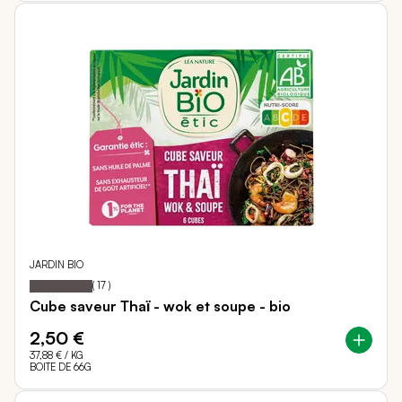
JARDIN BIO
100
100
Notation:
% of
(
17
)
Cube saveur Thaï - wok et soupe - bio
2,50 €
37,88 €
/ KG
BOITE DE 66G