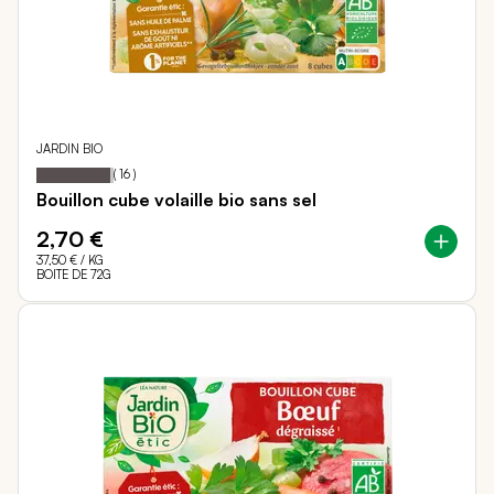
JARDIN BIO
95
100
Notation:
% of
(
16
)
Bouillon cube volaille bio sans sel
2,70 €
37,50 €
/ KG
BOITE DE 72G