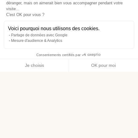
déranger, mais on aimerait bien vous accompagner pendant votre
visite...
C'est OK pour vous ?
Voici pourquoi nous utilisons des cookies.
Partage de données avec Google
Mesure d'audience & Analytics
Consentements certifiés par
Je choisis
OK pour moi
Axeptio consent
Plateforme de Gestion du Consentement : Personnalisez vos O
Notre plateforme vous permet d'adapter et de gérer vos paramètr