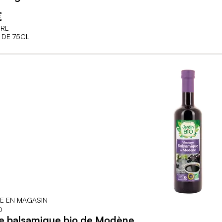
€
TRE
 DE 75CL
LE EN MAGASIN
O
re balsamique bio de Modène