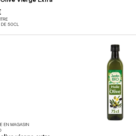
€
ITRE
 DE 50CL
LE EN MAGASIN
O