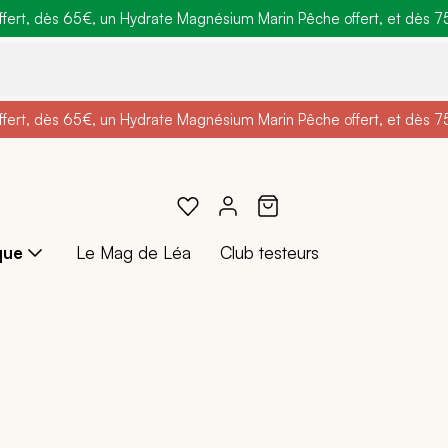
ert, dès 65€, un Hydrate Magnésium Marin Pêche offert, et dès 75€,
e
: Profitez de
BRADERIE :
-25% + Livraison offerte
-40% sur une sélection de produits
dès 30€ d'achat avec le 
ert, dès 65€, un Hydrate Magnésium Marin Pêche offert, et dès 75€,
e
: Profitez de
Braderie :
-25% + Livraison offerte
-40% sur une sélection de produits
dès 30€ d'achat avec le 
que
Le Mag de Léa
Club testeurs