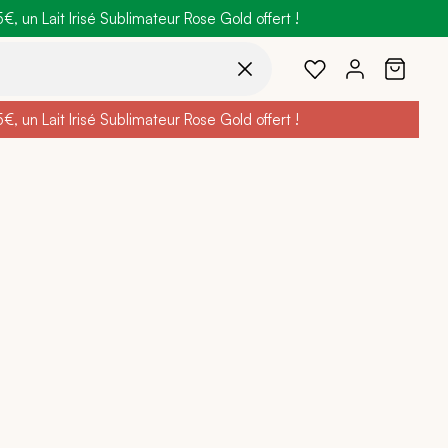
 un Lait Irisé Sublimateur Rose Gold offert !
code
BELLEBIO
 un Lait Irisé Sublimateur Rose Gold offert !
code
BELLEBIO