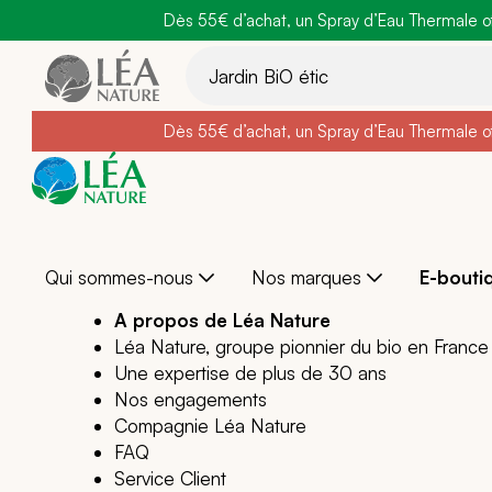
Dès 55€ d’achat, un Spray d’Eau Thermale off
Belle semain
Aller
au
contenu
Dès 55€ d’achat, un Spray d’Eau Thermale off
Belle semain
Qui sommes-nous
Nos marques
E-bouti
A propos de Léa Nature
Léa Nature, groupe pionnier du bio en France
Une expertise de plus de 30 ans
Nos engagements
Compagnie Léa Nature
FAQ
Service Client