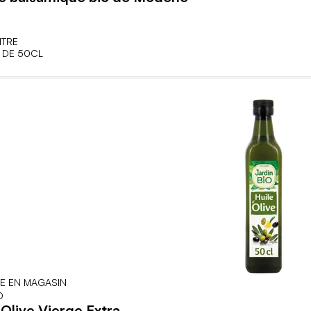
ITRE
 DE 50CL
LE EN MAGASIN
O
'Olive Vierge Extra