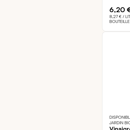
6,20 
8,27 €
/ LI
BOUTEILLE
DISPONIB
JARDIN BI
Vinaig