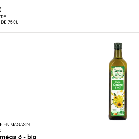
€
TRE
 DE 75CL
LE EN MAGASIN
O
méga 3 - bio