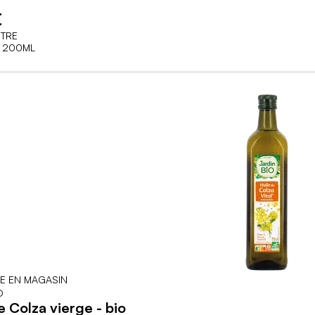
€
ITRE
 200ML
LE EN MAGASIN
O
e Colza vierge - bio