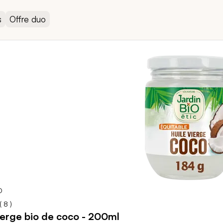
s
Offre duo
O
93
100
% of
(
8
)
ierge bio de coco - 200ml