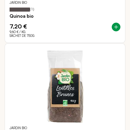
JARDIN BIO
100
100
Notation:
% of
(
1
)
Quinoa bio
7,20 €
9,60 €
/ KG
SACHET DE 750G
JARDIN BIO