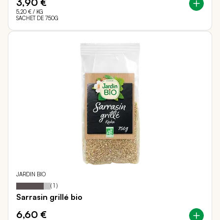
3,90 €
5,20 €
/ KG
SACHET DE 750G
JARDIN BIO
80
100
Notation:
% of
(
1
)
Sarrasin grillé bio
6,60 €