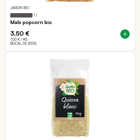
JARDIN BIO
100
100
Notation:
% of
(
1
)
Maïs popcorn bio
3,50 €
7,00 €
/ KG
BOCAL DE 500G