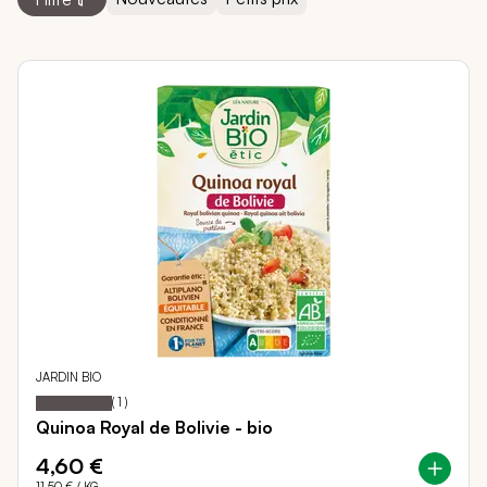
JARDIN BIO
100
100
Notation:
% of
(
1
)
Quinoa Royal de Bolivie - bio
4,60 €