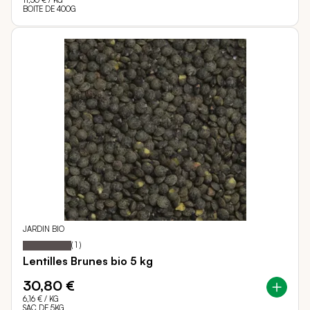
11,50 €
/ KG
BOITE DE 400G
JARDIN BIO
100
100
Notation:
% of
(
1
)
Lentilles Brunes bio 5 kg
30,80 €
6,16 €
/ KG
SAC DE 5KG