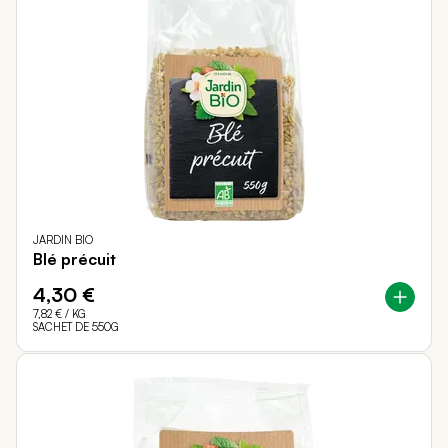
JARDIN BIO
Blé précuit
4,30 €
7,82 €
/ KG
SACHET DE 550G