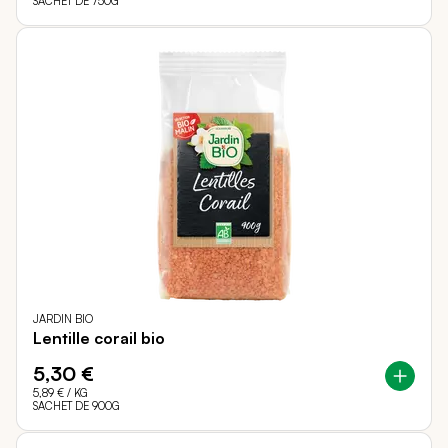
SACHET DE 750G
JARDIN BIO
Lentille corail bio
5,30 €
5,89 €
/ KG
SACHET DE 900G