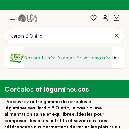
Profitez de -20%
Braderie :
-40%
sur une sélection avec le code :
sur une sélection de produits
SOLEIL20
Aller
au
contenu
Nos produits
A propos
Vos envies
Recette
Céréales et légumineuses
Découvrez notre gamme de céréales et
légumineuses Jardin BiO étic, le cœur d'une
alimentation saine et équilibrée. Idéales pour
composer des plats nutritifs et savoureux, nos
références vous permettent de varier les plaisirs au