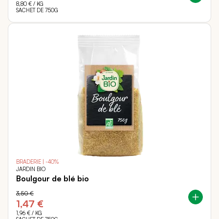
8,80 €
/ KG
SACHET DE 750G
BRADERIE | -40%
JARDIN BIO
Boulgour de blé bio
3,50 €
1,47 €
1,96 €
/ KG