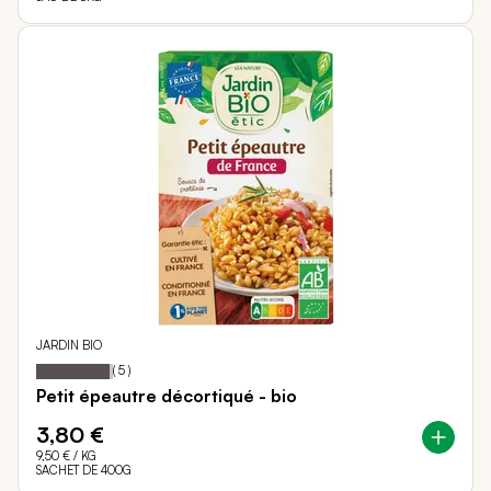
JARDIN BIO
96
100
Notation:
% of
(
5
)
Petit épeautre décortiqué - bio
3,80 €
9,50 €
/ KG
SACHET DE 400G