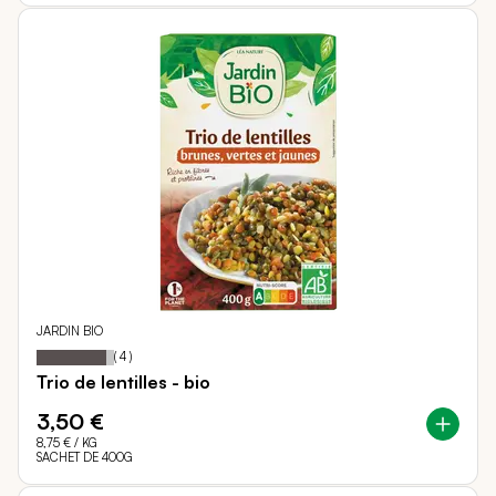
JARDIN BIO
90
100
Notation:
% of
(
4
)
Trio de lentilles - bio
3,50 €
8,75 €
/ KG
SACHET DE 400G