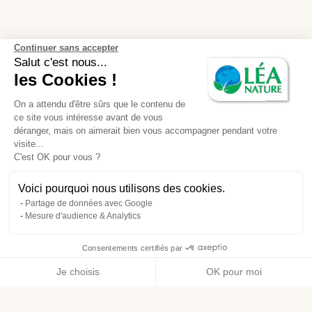
Continuer sans accepter
Salut c'est nous...
les Cookies !
On a attendu d'être sûrs que le contenu de
ce site vous intéresse avant de vous
déranger, mais on aimerait bien vous accompagner pendant votre
visite...
C'est OK pour vous ?
Voici pourquoi nous utilisons des cookies.
Partage de données avec Google
Mesure d'audience & Analytics
Consentements certifiés par
Je choisis
OK pour moi
Axeptio consent
Plateforme de Gestion du Consentement : Personnalisez vos O
Notre plateforme vous permet d'adapter et de gérer vos paramètr