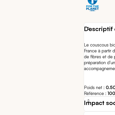
Descriptif 
Le couscous bio
France à partir 
de fibres et de 
préparation d’u
accompagnement
Poids net
0.5
Référence
10
Impact so