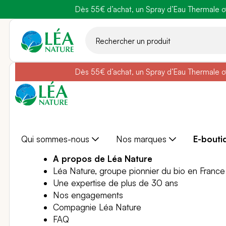
Dès 55€ d’achat, un Spray d’Eau Thermale off
Belle semain
Aller
au
contenu
Dès 55€ d’achat, un Spray d’Eau Thermale off
Belle semain
Qui sommes-nous
Nos marques
E-bouti
A propos de Léa Nature
Léa Nature, groupe pionnier du bio en France
Une expertise de plus de 30 ans
Nos engagements
Compagnie Léa Nature
FAQ