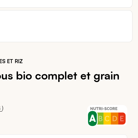
S ET RIZ
us bio complet et grain
00
)
S