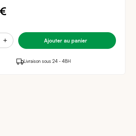
 €
Ajouter au panier
points de fidélité (
Livraison sous 24 - 48H
Paiement sécurisé
0,06 €
)
en achetant ce produit