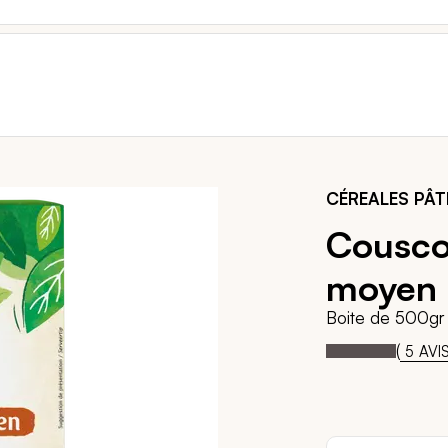
CÉREALES PÂTE
Cousco
moyen
Boite de 500gr
100
1
Notation:
% of
(
5
AVI