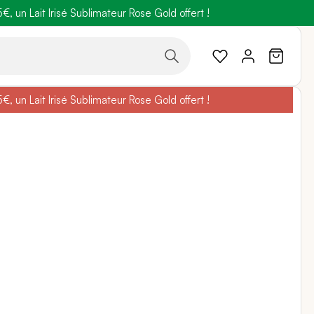
 un Lait Irisé Sublimateur Rose Gold offert !
code
BELLEBIO
 un Lait Irisé Sublimateur Rose Gold offert !
code
BELLEBIO