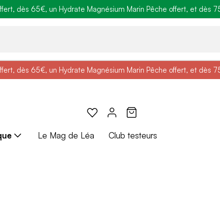
ert, dès 65€, un Hydrate Magnésium Marin Pêche offert, et dès 75€,
e
: Profitez de
BRADERIE :
-25% + Livraison offerte
-40% sur une sélection de produits
dès 30€ d'achat avec le 
ert, dès 65€, un Hydrate Magnésium Marin Pêche offert, et dès 75€,
e
: Profitez de
Braderie :
-25% + Livraison offerte
-40% sur une sélection de produits
dès 30€ d'achat avec le 
que
Le Mag de Léa
Club testeurs