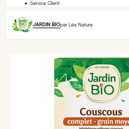
Service Client
JARDIN BIO
par Léa Nature
Passer
à
la
fin
de
la
galerie
d’images