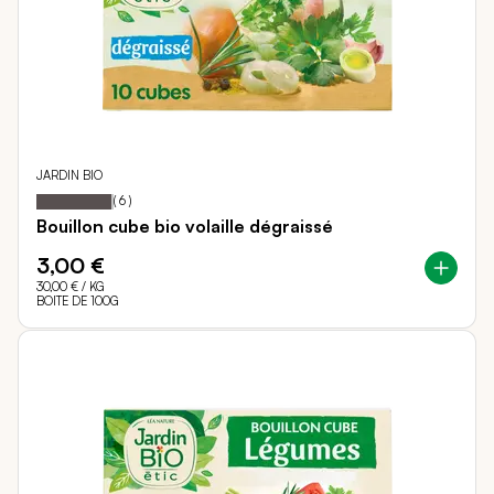
JARDIN BIO
97
100
Notation:
% of
(
6
)
Bouillon cube bio volaille dégraissé
3,00 €
30,00 €
/ KG
BOITE DE 100G