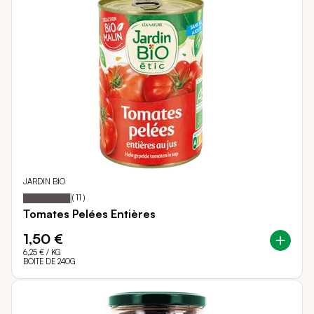
JARDIN BIO
95
100
Notation:
% of
(
11
)
Tomates Pelées Entières
1,50 €
6,25 €
/ KG
BOITE DE 240G