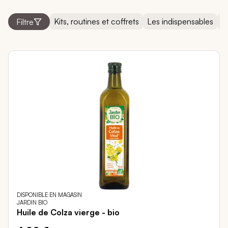
Kits, routines et coffrets
Les indispensables
N
Filtre
DISPONIBLE EN MAGASIN
JARDIN BIO
Huile de Colza vierge - bio