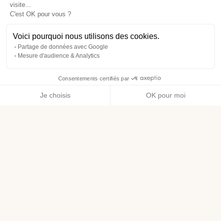
visite...
C'est OK pour vous ?
Voici pourquoi nous utilisons des cookies.
Partage de données avec Google
Mesure d'audience & Analytics
Consentements certifiés par
Je choisis
OK pour moi
Axeptio consent
Plateforme de Gestion du Consentement : Personnalisez vos O
Notre plateforme vous permet d'adapter et de gérer vos paramètr
Livraison offerte dès 49€ d’achat
1€ dépensé = 1 point de fidélité