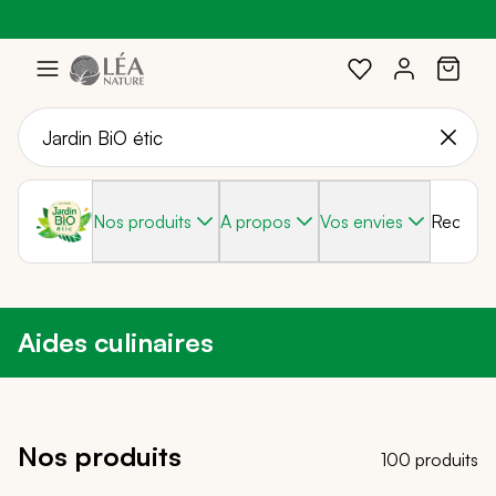
Profitez de -20%
Braderie :
-40%
sur une sélection avec le code :
sur une sélection de produits
SOLEIL20
Aller
au
contenu
Nos produits
A propos
Vos envies
Recette
Aides culinaires
Nos produits
100 produits