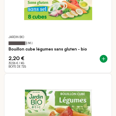
JARDIN BIO
92
100
Notation:
% of
(
66
)
Bouillon cube légumes sans gluten - bio
2,20 €
30,56 €
/ KG
BOITE DE 72G