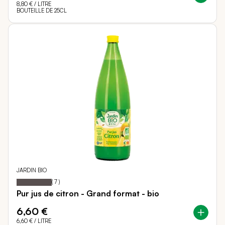
8,80 €
/ LITRE
BOUTEILLE DE 25CL
JARDIN BIO
100
100
Notation:
% of
(
7
)
Pur jus de citron - Grand format - bio
6,60 €
6,60 €
/ LITRE