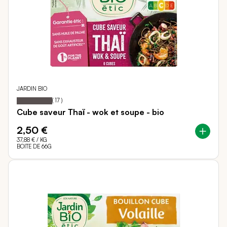
JARDIN BIO
100
100
Notation:
% of
(
17
)
Cube saveur Thaï - wok et soupe - bio
2,50 €
37,88 €
/ KG
BOITE DE 66G