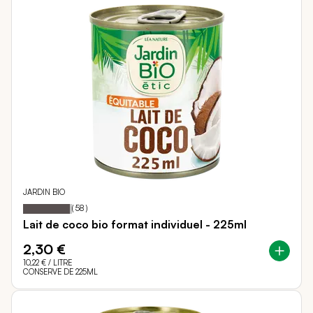
JARDIN BIO
96
100
Notation:
% of
(
58
)
Lait de coco bio format individuel - 225ml
2,30 €
10,22 €
/ LITRE
CONSERVE DE 225ML