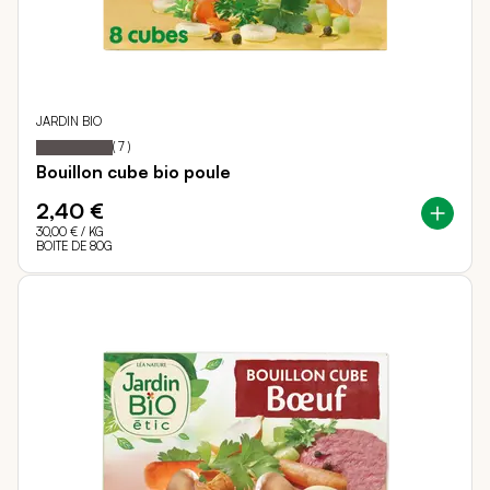
JARDIN BIO
100
100
Notation:
% of
(
7
)
Bouillon cube bio poule
2,40 €
30,00 €
/ KG
BOITE DE 80G