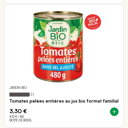
JARDIN BIO
100
100
Notation:
% of
(
2
)
Tomates pelées entières au jus bio format familial
3,30 €
4,12 €
/ KG
BOITE DE 800G