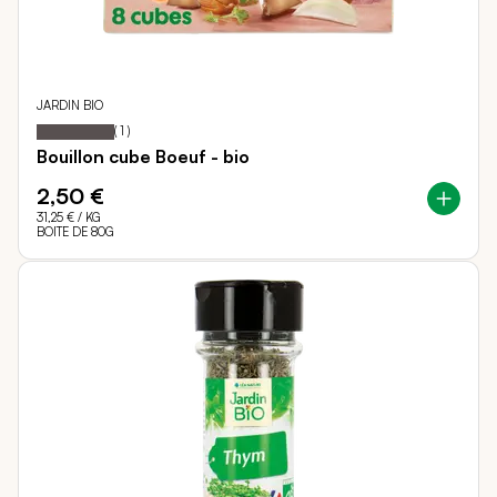
JARDIN BIO
100
100
Notation:
% of
(
1
)
Bouillon cube Boeuf - bio
2,50 €
31,25 €
/ KG
BOITE DE 80G