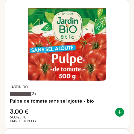
JARDIN BIO
100
100
Notation:
% of
(
3
)
Pulpe de tomate sans sel ajouté - bio
3,00 €
6,00 €
/ KG
BRIQUE DE 500G