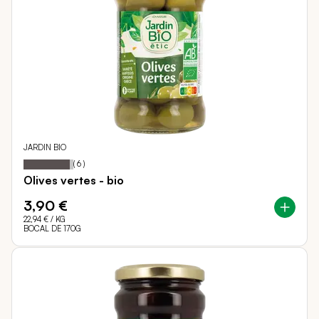
JARDIN BIO
93
100
Notation:
% of
(
6
)
Olives vertes - bio
3,90 €
22,94 €
/ KG
BOCAL DE 170G