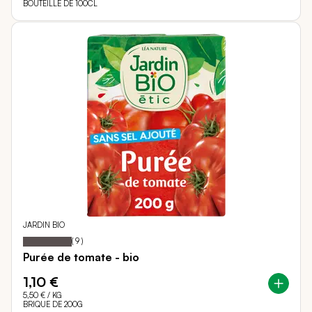
BOUTEILLE DE 100CL
JARDIN BIO
100
100
Notation:
% of
(
9
)
Purée de tomate - bio
1,10 €
5,50 €
/ KG
BRIQUE DE 200G