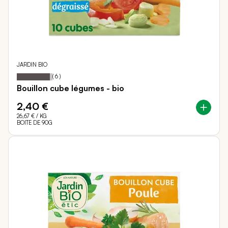
JARDIN BIO
93
100
Notation:
% of
(
6
)
Bouillon cube légumes - bio
2,40 €
26,67 €
/ KG
BOITE DE 90G