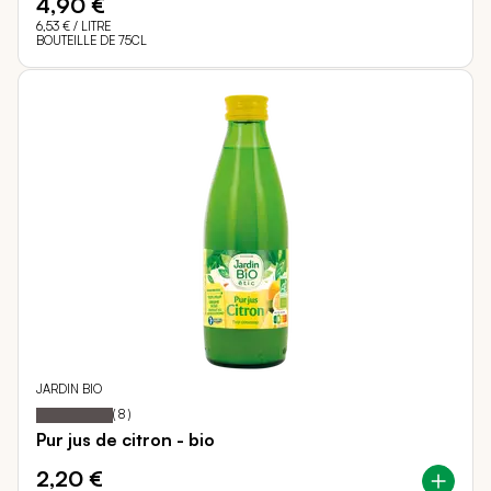
4,90 €
6,53 €
/ LITRE
BOUTEILLE DE 75CL
JARDIN BIO
Notation:
100%
(
8
)
Pur jus de citron - bio
2,20 €