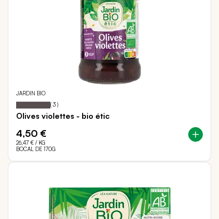
JARDIN BIO
100
100
Notation:
% of
(
3
)
Olives violettes - bio étic
4,50 €
26,47 €
/ KG
BOCAL DE 170G