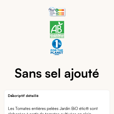
Sans sel ajouté
Descriptif détaillé
Les Tomates entières pelées Jardin BiO étic® sont
élaborées à partir de tomates cultivées en plein