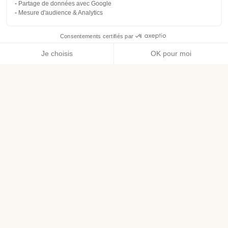
Partage de données avec Google
Mesure d'audience & Analytics
Consentements certifiés par
Je choisis
OK pour moi
Axeptio consent
Plateforme de Gestion du Consentement : Personnalisez vos O
Notre plateforme vous permet d'adapter et de gérer vos paramètr
Avantages :
Bio Malin, les produits bio du quotidien
1% for the planet