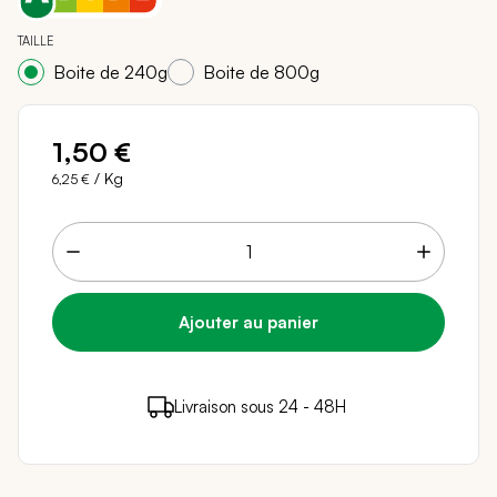
TAILLE
Boite de 240g
Boite de 800g
1,50 €
/ Kg
6,25 €
1 points de fidélité (
0,02 €
)
en achetant ce
Livraison sous 24 - 48H
Paiement sécurisé
produit