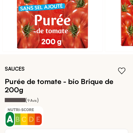
Passer
au
SAUCES
début
de
Purée de tomate - bio
Brique de
la
200g
Galerie
d’images
100
100
Notation:
% of
(
)
9
Avis