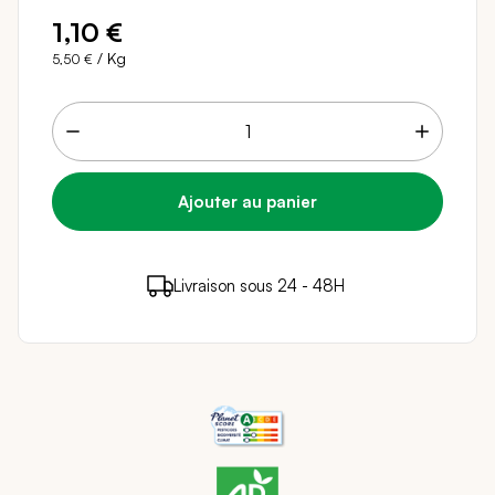
1,10 €
/ Kg
5,50 €
1 points de fidélité (
0,02 €
)
en achetant ce
Livraison sous 24 - 48H
Paiement sécurisé
produit