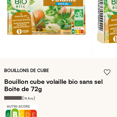
galerie
d’images
Passer
au
BOUILLONS DE CUBE
début
de
Bouillon cube volaille bio sans sel
la
Boite de 72g
Galerie
d’images
95
100
Notation:
% of
(
)
16
Avis