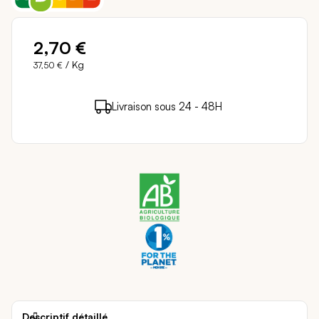
2,70 €
/ Kg
37,50 €
2 points de fidélité (
0,04 €
)
en achetant ce
Livraison sous 24 - 48H
Paiement sécurisé
produit
Descriptif détaillé