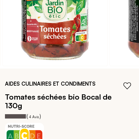
galerie
d’images
Passer
au
AIDES CULINAIRES ET CONDIMENTS
début
de
Tomates séchées bio
Bocal de
la
130g
Galerie
d’images
95
100
Notation:
% of
(
)
4
Avis