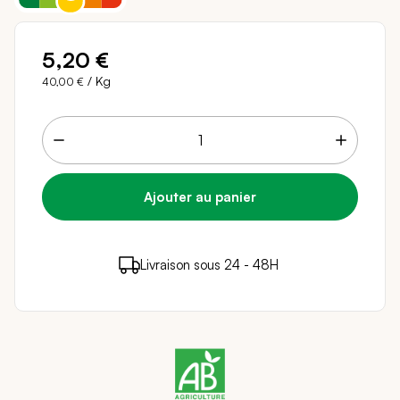
5,20 €
/ Kg
40,00 €
5 points de fidélité (
0,10 €
)
en achetant ce
Livraison sous 24 - 48H
Paiement sécurisé
produit