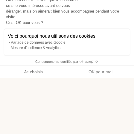
ce site vous intéresse avant de vous
déranger, mais on aimerait bien vous accompagner pendant votre
visite...
C'est OK pour vous ?
Voici pourquoi nous utilisons des cookies.
Partage de données avec Google
Mesure d'audience & Analytics
Consentements certifiés par
Je choisis
OK pour moi
Axeptio consent
Plateforme de Gestion du Consentement : Personnalisez vos O
Notre plateforme vous permet d'adapter et de gérer vos paramètr