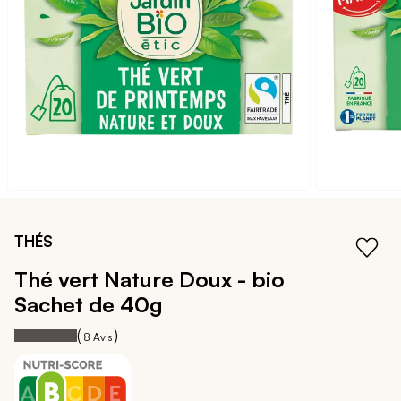
galerie
d’images
Passer
au
THÉS
début
de
Thé vert Nature Doux - bio
la
Sachet de 40g
Galerie
d’images
100
100
Notation:
% of
(
)
8
Avis