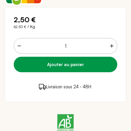
2,50 €
/ Kg
62,50 €
2 points de fidélité (
0,04 €
)
en achetant ce
Livraison sous 24 - 48H
Paiement sécurisé
produit