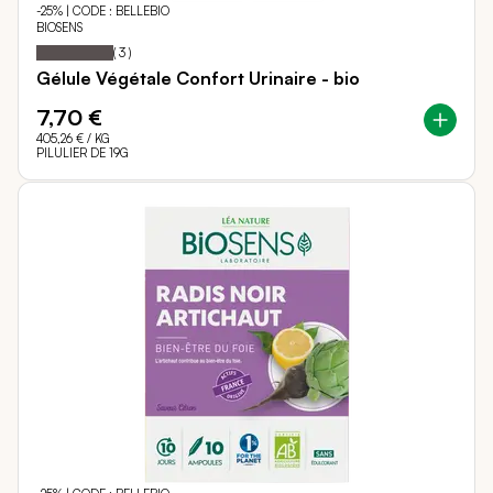
-25% | CODE : BELLEBIO
BIOSENS
Notation:
100%
(
3
)
Gélule Végétale Confort Urinaire - bio
7,70 €
405,26 €
/ KG
PILULIER DE 19G