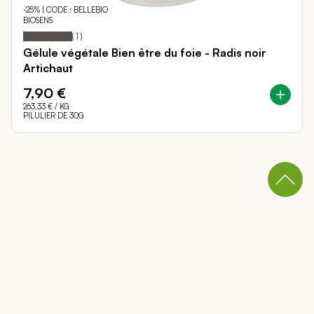
-25% | CODE : BELLEBIO
BIOSENS
Notation:
100%
(
1
)
Gélule végétale Bien être du foie - Radis noir
Artichaut
7,90 €
263,33 €
/ KG
PILULIER DE 30G