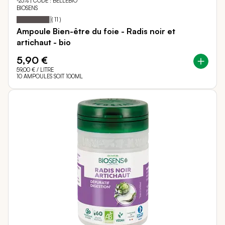
-25% | CODE : BELLEBIO
BIOSENS
Notation:
93%
(
11
)
Ampoule Bien-être du foie - Radis noir et
artichaut - bio
5,90 €
59,00 €
/ LITRE
10 AMPOULES SOIT 100ML