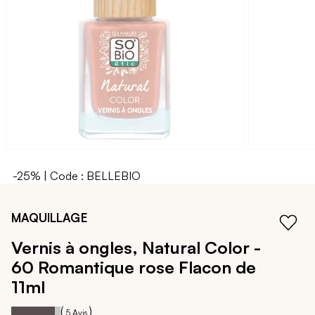
galerie
d’images
-25% | Code : BELLEBIO
Passer
au
MAQUILLAGE
début
de
Vernis à ongles, Natural Color -
la
60 Romantique rose
Flacon de
Galerie
d’images
11ml
88
100
Notation:
% of
(
)
5
Avis