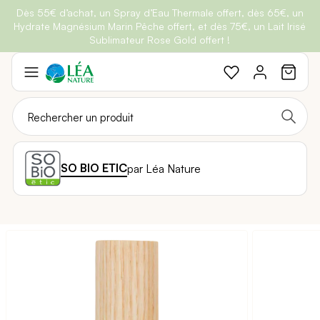
Dès 55€ d’achat, un Spray d’Eau Thermale offert, dès 65€, un
Belle semaine
: Profitez de
-25% + Livraison offerte
dès 30€
Hydrate Magnésium Marin Pêche offert, et dès 75€, un Lait Irisé
BRADERIE :
-40% sur une sélection de produits
d'achat avec le code
BELLEBIO
Sublimateur Rose Gold offert !
Aller
au
contenu
SO BIO ETIC
par Léa Nature
Passer
à
la
fin
de
la