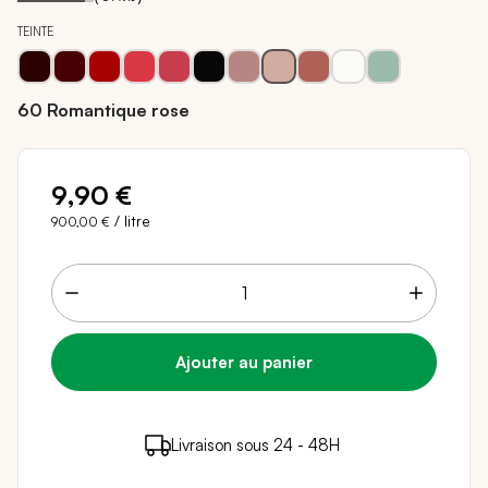
TEINTE
60 Romantique rose
9,90 €
/ litre
900,00 €
9 points de fidélité (
0,18 €
)
en achetant ce
Livraison sous 24 - 48H
Paiement sécurisé
produit