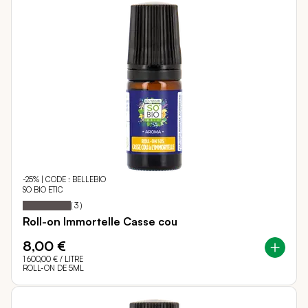
-25% | CODE : BELLEBIO
SO BIO ETIC
100
100
Notation:
% of
(
3
)
Roll-on Immortelle Casse cou
8,00 €
1 600,00 €
/ LITRE
ROLL-ON DE 5ML