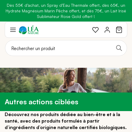
Dès 55€ d’achat, un Spray d’Eau Thermale offert, dès 65€, un
Belle semaine
: Profitez de
-25% + Livraison offerte
dès 30€
Hydrate Magnésium Marin Pêche offert, et dès 75€, un Lait Irisé
BRADERIE :
-40% sur une sélection de produits
d'achat avec le code
BELLEBIO
Sublimateur Rose Gold offert !
Aller
au
contenu
Autres actions ciblées
Découvrez nos produits dédiée au bien-être et à la
santé, avec des produits formulés à partir
d’ingrédients d’origine naturelle certifiés biologiques.