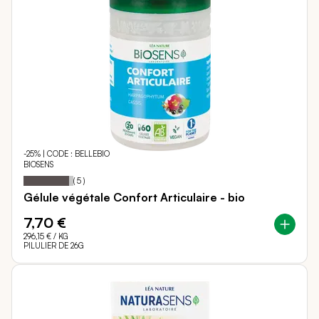
-25% | CODE : BELLEBIO
BIOSENS
Notation:
92%
(
5
)
Gélule végétale Confort Articulaire - bio
7,70 €
296,15 €
/ KG
PILULIER DE 26G