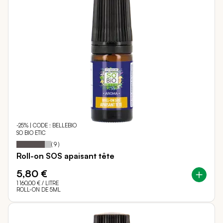
-25% | CODE : BELLEBIO
SO BIO ETIC
82
100
Notation:
% of
(
9
)
Roll-on SOS apaisant tête
5,80 €
1 160,00 €
/ LITRE
ROLL-ON DE 5ML