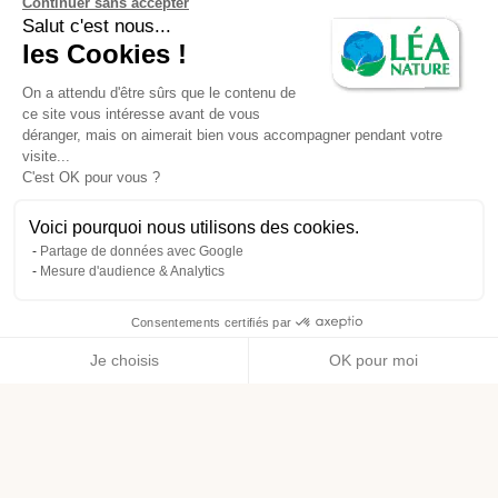
Continuer sans accepter
Salut c'est nous...
les Cookies !
On a attendu d'être sûrs que le contenu de
ce site vous intéresse avant de vous
déranger, mais on aimerait bien vous accompagner pendant votre
visite...
C'est OK pour vous ?
Voici pourquoi nous utilisons des cookies.
Partage de données avec Google
Mesure d'audience & Analytics
Consentements certifiés par
Je choisis
OK pour moi
Axeptio consent
Plateforme de Gestion du Consentement : Personnalisez vos O
Notre plateforme vous permet d'adapter et de gérer vos paramètr