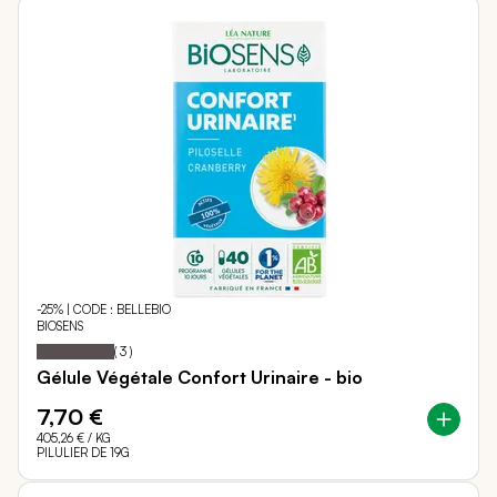
-25% | CODE : BELLEBIO
BIOSENS
Notation:
100%
(
3
)
Gélule Végétale Confort Urinaire - bio
7,70 €
405,26 €
/ KG
PILULIER DE 19G