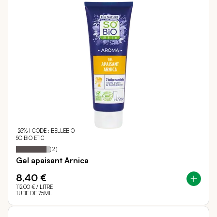
-25% | CODE : BELLEBIO
SO BIO ETIC
90
100
Notation:
% of
(
2
)
Gel apaisant Arnica
8,40 €
112,00 €
/ LITRE
TUBE DE 75ML