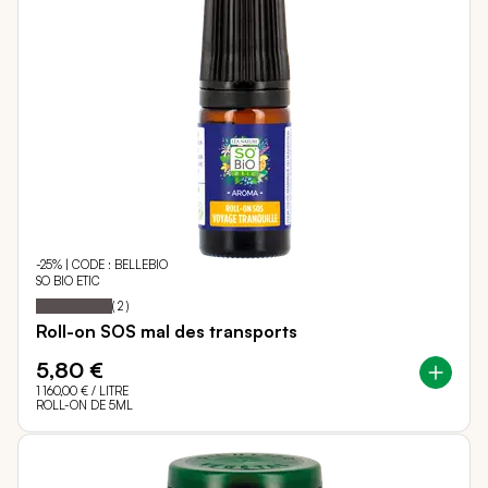
-25% | CODE : BELLEBIO
SO BIO ETIC
100
100
Notation:
% of
(
2
)
Roll-on SOS mal des transports
5,80 €
1 160,00 €
/ LITRE
ROLL-ON DE 5ML