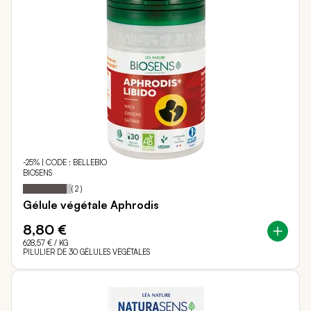
-25% | CODE : BELLEBIO
BIOSENS
90
100
Notation:
% of
(
2
)
Gélule végétale Aphrodis
8,80 €
628,57 €
/ KG
PILULIER DE 30 GÉLULES VÉGÉTALES