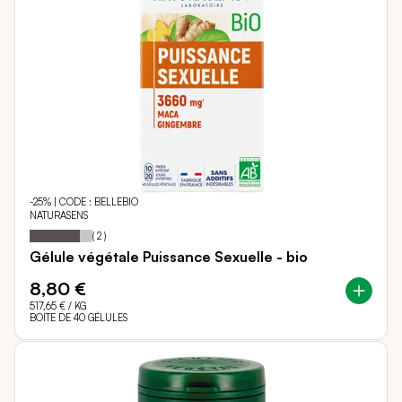
-25% | CODE : BELLEBIO
NATURASENS
80
100
Notation:
% of
(
2
)
Gélule végétale Puissance Sexuelle - bio
8,80 €
517,65 €
/ KG
BOITE DE 40 GÉLULES